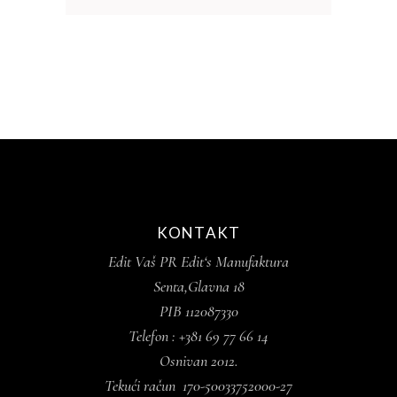
KONTAKT
Edit Vaš PR Edit‘s Manufaktura
Senta,Glavna 18
PIB 112087330
Telefon : +381 69 77 66 14
Osnivan 2012.
Tekući račun 170-50033752000-27