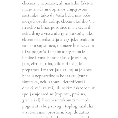
ekcema je nepoznat, ali nasledni faktori
imaju značajni doprinos u njegovom
nastanku, tako da Vaša beba ima veću
mogućnost da dobije ekcem ukoliko Vi,
ili neko iz bliže porodice ima ekcem ili
neku drugu vrstu alergije. Takođe, iako
ekcem ne predstavlja alergijsku reakciju
na neku supstancu, on može biti izazvan
ili se pogoršati nekim alergenom iz
bebine i Vaše ishrane (kravlje mleko,
jaja, citrusi, riba, kikiriki i sl.), iz
preparata i materijala sa kojim je koža
bebe u neposrednom kontaktu (vuna,
sintetika, neki sapuni, deterdženti i
omekšivači za veš), ili nekim faktorom iz
spoljašnje sredine (toplota, prašina,
grinje i sl). Ekcem se tokom zime može
pogoršati zbog suvog i toplog vazduha
u zatvorenom prostoru, koji dodatno