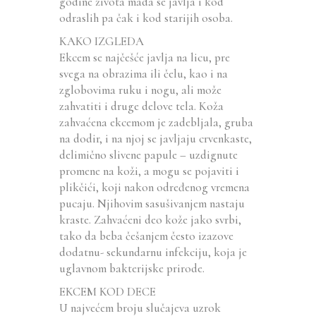
godine života mada se javlja i kod
odraslih pa čak i kod starijih osoba.
KAKO IZGLEDA
Ekcem se najčešće javlja na licu, pre
svega na obrazima ili čelu, kao i na
zglobovima ruku i nogu, ali može
zahvatiti i druge delove tela. Koža
zahvaćena ekcemom je zadebljala, gruba
na dodir, i na njoj se javljaju crvenkaste,
delimično slivene papule – uzdignute
promene na koži, a mogu se pojaviti i
plikčići, koji nakon određenog vremena
pucaju. Njihovim sasušivanjem nastaju
kraste. Zahvaćeni deo kože jako svrbi,
tako da beba češanjem često izazove
dodatnu- sekundarnu infekciju, koja je
uglavnom bakterijske prirode.
EKCEM KOD DECE
U najvećem broju slučajeva uzrok