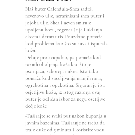
Naš buter Calendula-Shea sadrži
nevenovo ulje, nerafinisani shea puter i
jojoba ulje. Shea i neven smiruje
upaljenu kožu, regeneriše je i uklanja
ekcem i dermatitis. Pouzdano pomaže
kod problema kao što su suva i ispucala
koža.
Deluje protivupalno, pa pomaže kod
raznih oboljenja kože kao što je
psorijaza, seboreja i akne. Isto tako
pomaže kod zaceljivanja manjih rana,
ogrebotina i opekotina. Siguran je i za
osjetljivu kožu, iz istog razloga ovaj
buter je odličan izbor za negu osetljive
dečje kože.
-Tuširajte se svaki put nakon kupanja u
javnim bazenima. Tuširanje ne treba da
traje duže od 5 minuta i koristite vodu