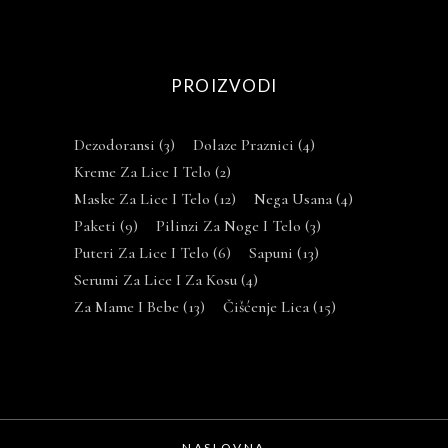
PROIZVODI
Dezodoransi
(3)
Dolaze Praznici
(4)
Kreme Za Lice I Telo
(2)
Maske Za Lice I Telo
(12)
Nega Usana
(4)
Paketi
(9)
Pilinzi Za Noge I Telo
(3)
Puteri Za Lice I Telo
(6)
Sapuni
(13)
Serumi Za Lice I Za Kosu
(4)
Za Mame I Bebe
(13)
Čišćenje Lica
(15)
NASLOVNA