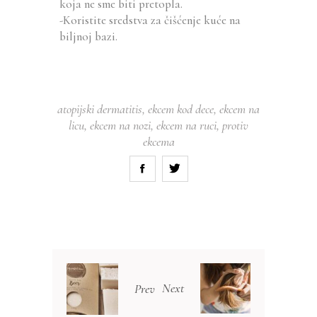
koja ne sme biti pretopla.
-Koristite sredstva za čišćenje kuće na
biljnoj bazi.
atopijski dermatitis
,
ekcem kod dece
,
ekcem na
licu
,
ekcem na nozi
,
ekcem na ruci
,
protiv
ekcema
Next
Prev