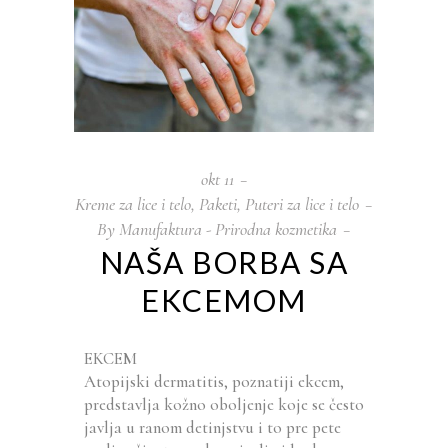
okt
11
Kreme za lice i telo
,
Paketi
,
Puteri za lice i telo
By
Manufaktura - Prirodna kozmetika
NAŠA BORBA SA
EKCEMOM
EKCEM
Atopijski dermatitis, poznatiji ekcem,
predstavlja kožno oboljenje koje se često
javlja u ranom detinjstvu i to pre pete