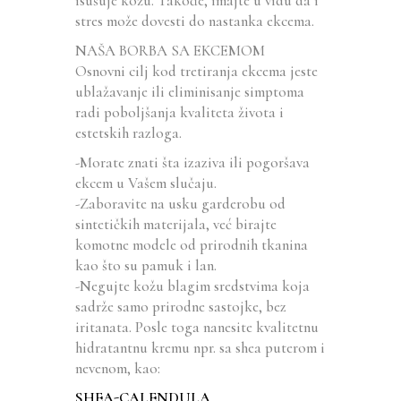
isušuje kožu. Takođe, imajte u vidu da i
stres može dovesti do nastanka ekcema.
NAŠA BORBA SA EKCEMOM
Osnovni cilj kod tretiranja ekcema jeste
ublažavanje ili eliminisanje simptoma
radi poboljšanja kvaliteta života i
estetskih razloga.
-Morate znati šta izaziva ili pogoršava
ekcem u Vašem slučaju.
-Zaboravite na usku garderobu od
sintetičkih materijala, već birajte
komotne modele od prirodnih tkanina
kao što su pamuk i lan.
-Negujte kožu blagim sredstvima koja
sadrže samo prirodne sastojke, bez
iritanata. Posle toga nanesite kvalitetnu
hidratantnu kremu npr. sa shea puterom i
nevenom, kao:
SHEA-CALENDULA