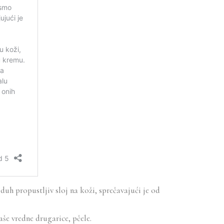
uh propustljiv sloj na koži, sprečavajući je od
še vredne drugarice, pčele.