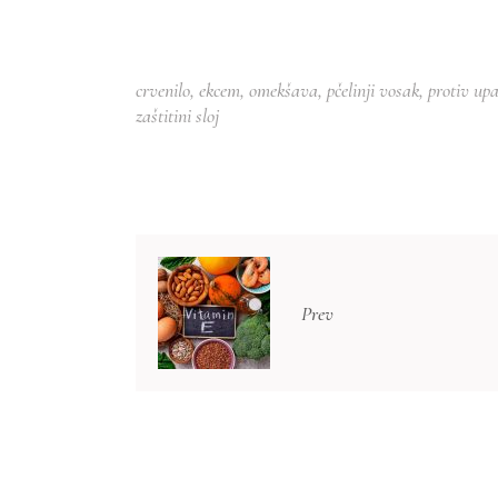
crvenilo
,
ekcem
,
omekšava
,
pčelinji vosak
,
protiv up
zaštitini sloj
Prev