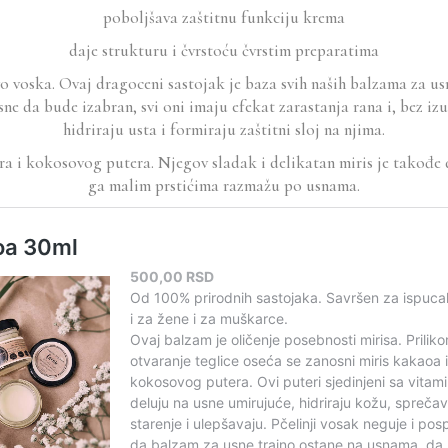
poboljšava zaštitnu funkciju krema
daje strukturu i čvrstoću čvrstim preparatima
o voska. Ovaj dragoceni sastojak je baza svih naših balzama za us
 da bude izabran, svi oni imaju efekat zarastanja rana i, bez izu
hidriraju usta i formiraju zaštitni sloj na njima.
a i kokosovog putera. Njegov sladak i delikatan miris je takođe d
ga malim prstićima razmažu po usnama.