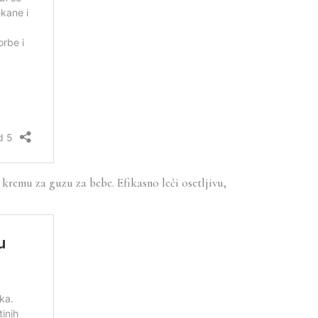
remu za guzu za bebe. Efikasno leči osetljivu,