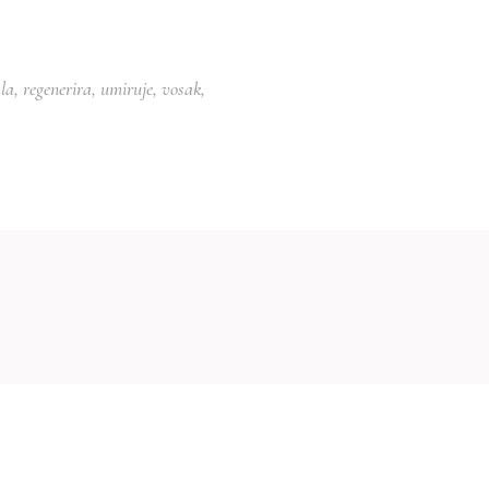
ala
,
regenerira
,
umiruje
,
vosak
,