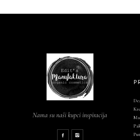
P
De
Kre
Nama su naši kupci inspiracija
Mas
Pa
Put