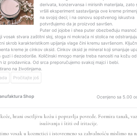
ože, hrani osetljivu kožu i popravlja povrede. Formira tanak, vazd
isušivanja i štiti od iritacije.
timo vosak u kozmetici i istovremeno sa zahvalnošću mislimo na na