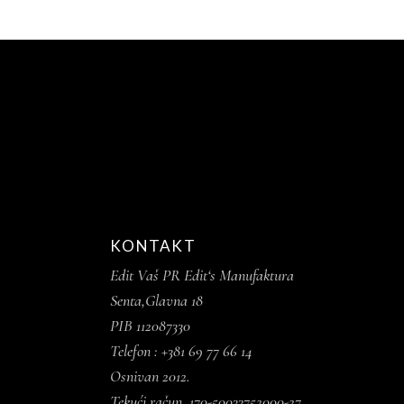
KONTAKT
Edit Vaš PR Edit‘s Manufaktura
Senta,Glavna 18
PIB 112087330
Telefon : +381 69 77 66 14
Osnivan 2012.
Tekući račun 170-50033752000-27