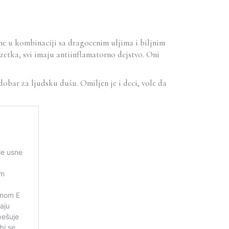
ne u kombinaciji sa dragocenim uljima i biljnim
zetka, svi imaju antiinflamatorno dejstvo. Oni
obar za ljudsku dušu. Omiljen je i deci, vole da