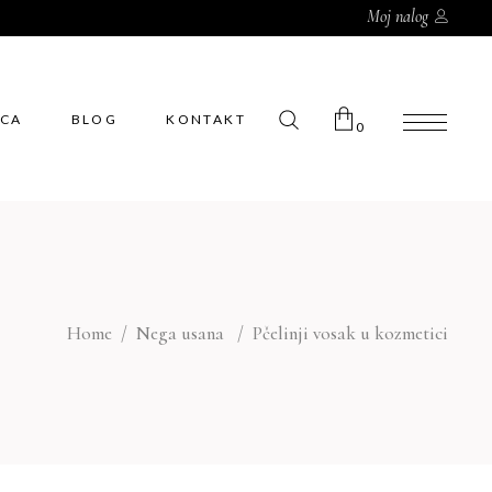
Moj nalog
ICA
BLOG
KONTAKT
0
Korpa je prazna
Home
/
Nega usana
/
Pčelinji vosak u kozmetici