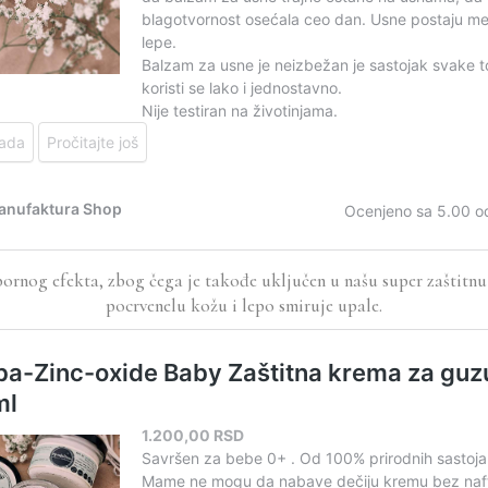
nog efekta, zbog čega je takođe uključen u našu super zaštitnu k
pocrvenelu kožu i lepo smiruje upale.