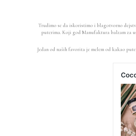
Trudimo se da iskoristimo i blagotvorno dejstv
puterima. Koji god Manufaktura balzam za usne
Jedan od naših favorita je melem od kakao puter