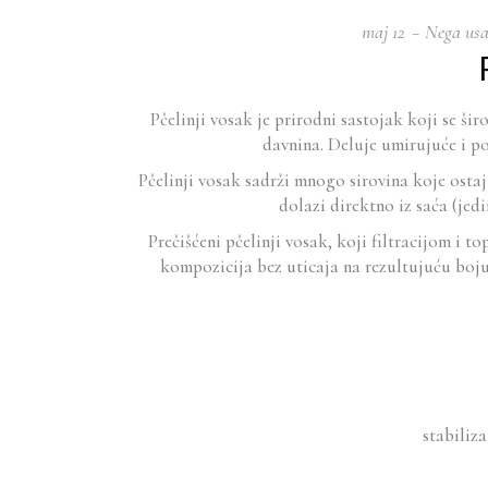
maj
12
Nega us
Pčelinji vosak je prirodni sastojak koji se š
davnina. Deluje umirujuće i po
Pčelinji vosak sadrži mnogo sirovina koje ostaj
dolazi direktno iz saća (jed
Prečišćeni pčelinji vosak, koji filtracijom i
kompozicija bez uticaja na rezultujuću boju 
stabiliz