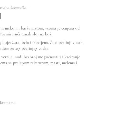
irodna kozmetika
I
 čini mekom i baršunastom, veoma je cenjena od
formirajući tanak sloj na koži.
oje: žuta, bela i izbeljena. Žuti pčelinji vosak
bradom žutog pčelinjeg voska.
 verzije, nudi bezbroj mogućnosti za kreiranje
 krema sa prelepom teksturom, masti, melema i
m kremama