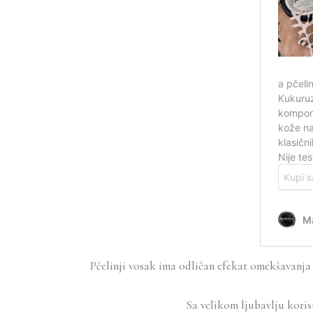
Pčelinji vosak ima odličan efekat omekšavanja k
Sa velikom ljubavlju koris