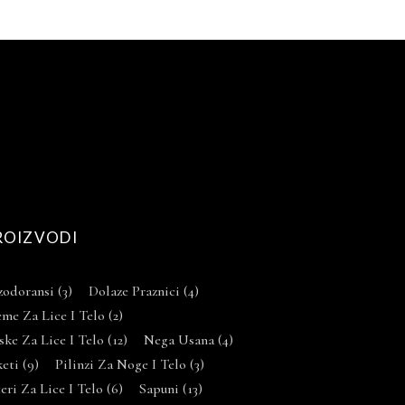
ROIZVODI
zodoransi
(3)
Dolaze Praznici
(4)
me Za Lice I Telo
(2)
ke Za Lice I Telo
(12)
Nega Usana
(4)
keti
(9)
Pilinzi Za Noge I Telo
(3)
eri Za Lice I Telo
(6)
Sapuni
(13)