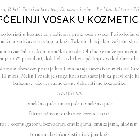
ana
,
Paketi
,
Puteri za lice i telo
,
Za mame i bebe
By
Manufaktura - Pr
PČELINJI VOSAK U KOZMETIC
iroko koristi u kozmetici, medicini i proizvodnji sveća. Pošto kožu
maže u zadržavanju vlage u koži. Takođe deluje kao zaštitni sloj, 
u aktivne čak i nakon termičke obrade. Obično se može pronaći u 3 b
ini je 100% prirodan), dok beli i izbeljeni pčelinji vosak dolaze o
 toplotnom obradom postaje beo i ima manje intenzivan miris od žute
ili miris. Pčelinji vosak je stoga koristan sastojak za pravljenje
balzama, ruževa i razne druge dekorativne kozmetike.
SVOJSTVA
omekšavajuće, umirujuće i omekšavajuće
faktor očuvanja teksture krema i masti
ator i koemulgator u bezvodnim emulzijama, emulzijama, hladni
formira elastičan zaštitni sloj na koži