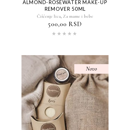
ALMOND-ROSEWATER MAKE-UP
REMOVER 50ML
,
Čišćenje lica
Za mame i bebe
500,00
RSD
Ocenjeno
sa
5.00
od 5
Novo