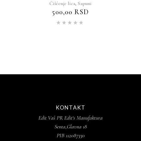
,
Čišćenje lica
Sapuni
500,00
RSD
Ocenjeno
sa
5.00
od 5
KONTAKT
Edit Vaš PR Edit‘s Manufaktura
Senta,Glavna 18
PIB 112087330