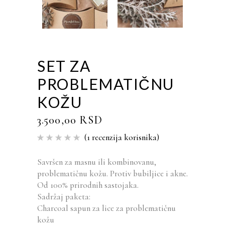
SET ZA
PROBLEMATIČNU
KOŽU
3.500,00
RSD
(
1
recenzija korisnika)
Ocenjeno
1
5.00
od
5 na
osnovu
Savršen za masnu ili kombinovanu,
ocene
problematičnu kožu. Protiv bubiljice i akne.
kupca
Od 100% prirodnih sastojaka.
Sadržaj paketa:
Charcoal sapun za lice za problematičnu
kožu