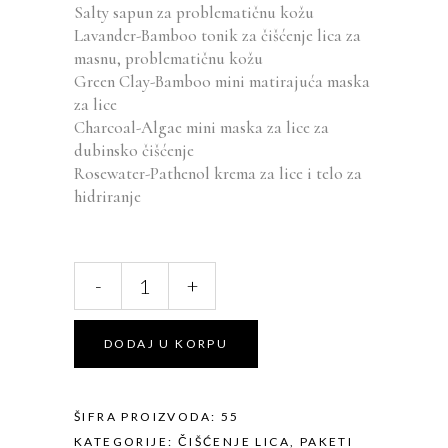
Salty sapun za problematičnu kožu
Lavander-Bamboo tonik za čišćenje lica za
masnu, problematičnu kožu
Green Clay-Bamboo mini matirajuća maska
za lice
Charcoal-Algae mini maska za lice za
dubinsko čišćenje
Rosewater-Pathenol krema za lice i telo za
hidriranje
Set
-
+
za
problematičnu
Alternative:
kožu
DODAJ U KORPU
quantity
ŠIFRA PROIZVODA:
55
KATEGORIJE:
ČIŠĆENJE LICA
,
PAKETI