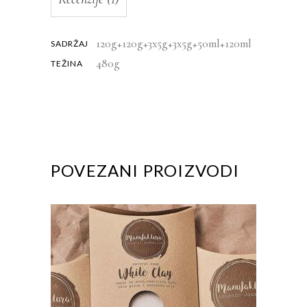
120g+120g+3x5g+3x5g+50ml+120ml
SADRŽAJ
480g
TEŽINA
POVEZANI PROIZVODI