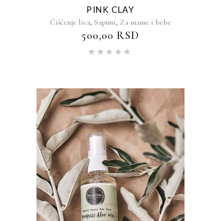
PINK CLAY
,
,
Čišćenje lica
Sapuni
Za mame i bebe
500,00
RSD
Ocenjeno
sa
5.00
od 5