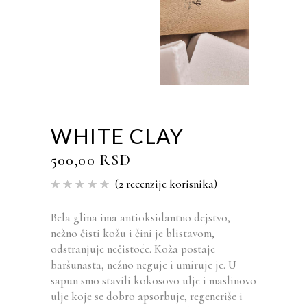
WHITE CLAY
500,00
RSD
(
2
recenzije korisnika)
Ocenjeno
2
5.00
od
5 na
osnovu
Bela glina ima antioksidantno dejstvo,
ocene
nežno čisti kožu i čini je blistavom,
kupca
odstranjuje nečistoće. Koža postaje
baršunasta, nežno neguje i umiruje je. U
sapun smo stavili kokosovo ulje i maslinovo
ulje koje se dobro apsorbuje, regeneriše i