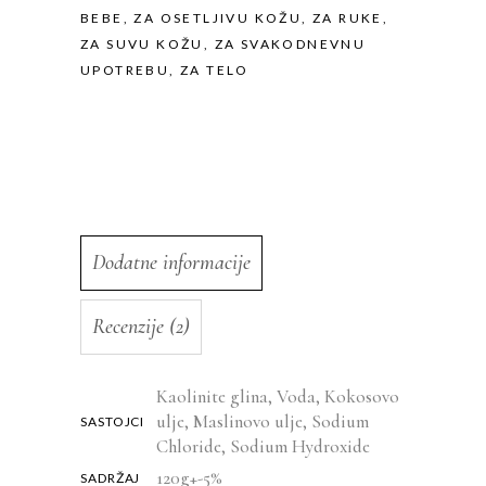
BEBE
,
ZA OSETLJIVU KOŽU
,
ZA RUKE
,
ZA SUVU KOŽU
,
ZA SVAKODNEVNU
UPOTREBU
,
ZA TELO
Dodatne informacije
Recenzije (2)
Kaolinite glina, Voda, Kokosovo
ulje, Maslinovo ulje, Sodium
SASTOJCI
Chloride, Sodium Hydroxide
120g+-5%
SADRŽAJ