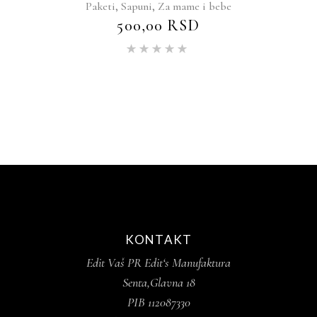
,
,
Paketi
Sapuni
Za mame i bebe
500,00
RSD
Ocenjeno
sa
5.00
od 5
KONTAKT
Edit Vaš PR Edit‘s Manufaktura
Senta,Glavna 18
PIB 112087330