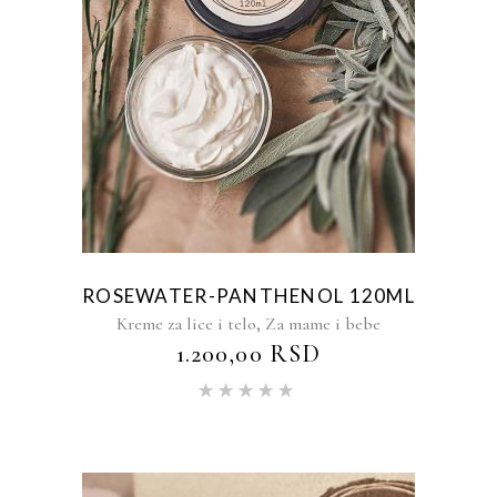
ROSEWATER-PANTHENOL 120ML
,
Kreme za lice i telo
Za mame i bebe
1.200,00
RSD
Ocenjeno
sa
5.00
od 5