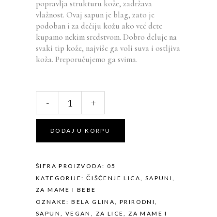
popravlja strukturu kože, zadržava
vlažnost. Ovaj sapun je blag, zato je
podoban i za dečiju kožu ako već dete
kupamo nekim sredstvom. Dobro deluje na
svaki tip kože, najviše ga voli suva i ostljiva
koža. Preporučujemo ga svima.
White
-
+
Clay
quantity
Alternative:
DODAJ U KORPU
ŠIFRA PROIZVODA:
05
KATEGORIJE:
ČIŠĆENJE LICA
,
SAPUNI
,
ZA MAME I BEBE
OZNAKE:
BELA GLINA
,
PRIRODNI
,
SAPUN
,
VEGAN
,
ZA LICE
,
ZA MAME I