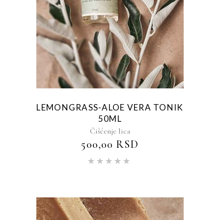
LEMONGRASS-ALOE VERA TONIK
50ML
Čišćenje lica
500,00
RSD
Ocenjeno
sa
5.00
od 5