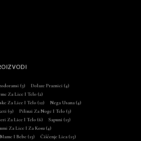
ROIZVODI
zodoransi
(3)
Dolaze Praznici
(4)
me Za Lice I Telo
(2)
ke Za Lice I Telo
(12)
Nega Usana
(4)
keti
(9)
Pilinzi Za Noge I Telo
(3)
eri Za Lice I Telo
(6)
Sapuni
(13)
umi Za Lice I Za Kosu
(4)
 Mame I Bebe
(13)
Čišćenje Lica
(15)