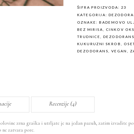
70ml
quantity
ŠIFRA PROIZVODA:
23
KATEGORIJA:
DEZODORA
OZNAKE:
BADEMOVO UL
BEZ MIRISA
,
CINKOV OKS
TRUDNICE
,
DEZODORANS
KUKURUZNI SKROB
,
OSE
DEZODORANS
,
VEGAN
,
Z
acije
Recenzije (4)
polovine zrna graška i utrljate je na jedan pazuh, zatim izvadite po
 ne zatvara pore.