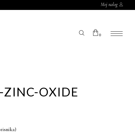
Moj nalog
0
Korpa je prazna
ZINC-OXIDE
risnika)