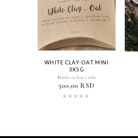
WHITE CLAY-OAT MINI
3X5G
Maske za lice i telo
500,00
RSD
Ocenjeno
sa
5.00
od 5