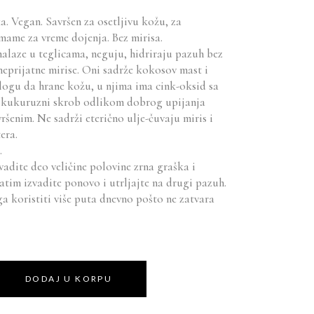
. Vegan. Savršen za osetljivu kožu, za
a mame za vreme dojenja. Bez mirisa.
nalaze u teglicama, neguju, hidriraju pazuh bez
neprijatne mirise. Oni sadrže kokosov mast i
logu da hrane kožu, u njima ima cink-oksid sa
 a kukuruzni skrob odlikom dobrog upijanja
ršenim. Ne sadrži eterično ulje-čuvaju miris i
era.
.
vadite deo veličine polovine zrna graška i
zatim izvadite ponovo i utrljajte na drugi pazuh.
ga koristiti više puta dnevno pošto ne zatvara
Alternative:
DODAJ U KORPU