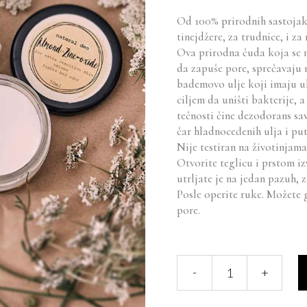
5 na
osnovu
Od 100% prirodnih sastojaka
ocene
tinejdžere, za trudnice, i z
kupca
Ova prirodna
č
uda koja se 
da zapuše pore, sprečavaju 
bademovo ulje koji imaju u
ciljem da uništi bakterije,
te
č
nosti
č
ine dezodorans sav
čar hladnoceđenih ulja i put
Nije testiran na životinjama
Otvorite teglicu i prstom iz
utrljate je na jedan pazuh, 
Posle operite ruke. Možete 
pore.
Almond-
-
+
Zinc-
oxide