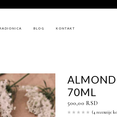
RADIONICA
BLOG
KONTAKT
ALMOND-
70ML
500,00
RSD
(
4
recenzije ko
Ocenjeno
4
5.00
od