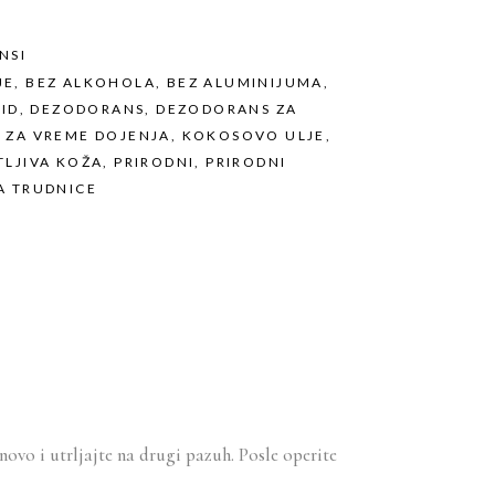
NSI
JE
,
BEZ ALKOHOLA
,
BEZ ALUMINIJUMA
,
ID
,
DEZODORANS
,
DEZODORANS ZA
 ZA VREME DOJENJA
,
KOKOSOVO ULJE
,
TLJIVA KOŽA
,
PRIRODNI
,
PRIRODNI
A TRUDNICE
novo i utrljajte na drugi pazuh. Posle operite