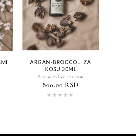
ARGAN-BROCCOLI ZA
5ML
KOSU 30ML
Serumi za lice i za kosu
800,00
RSD
njeno
Ocenjeno
sa
5.00
od 5