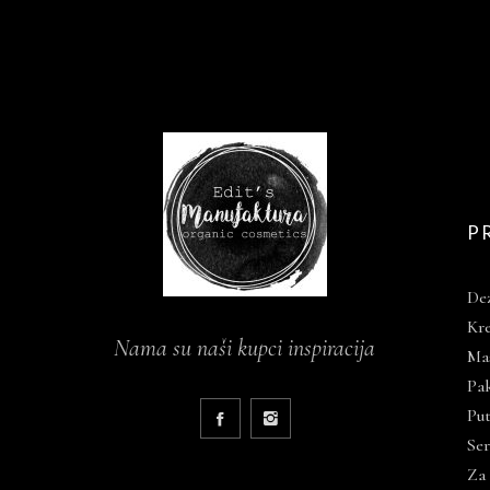
P
De
Kre
Nama su naši kupci inspiracija
Mas
Pa
Put
Ser
Za