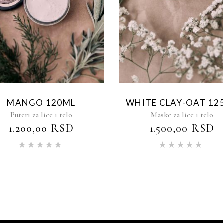
MANGO 120ML
WHITE CLAY-OAT 12
Puteri za lice i telo
Maske za lice i telo
1.200,00
RSD
1.500,00
RSD
Ocenjeno
Oce
sa
5.00
sa
5.00
od 5
od 5