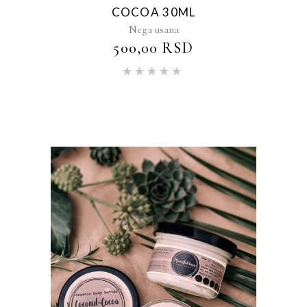
COCOA 30ML
Nega usana
500,00
RSD
Ocenjeno
sa
5.00
od 5