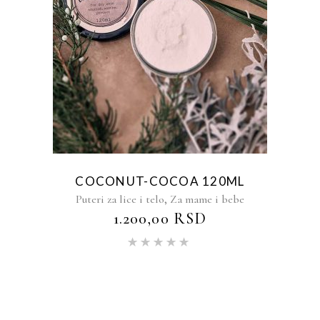
COCONUT-COCOA 120ML
,
Puteri za lice i telo
Za mame i bebe
1.200,00
RSD
Ocenjeno
sa
5.00
od 5