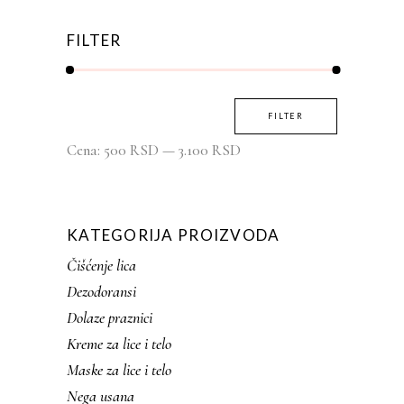
FILTER
Minimalna
Maksimalna
FILTER
cena
cena
Cena:
500 RSD
—
3.100 RSD
KATEGORIJA PROIZVODA
Čišćenje lica
Dezodoransi
Dolaze praznici
Kreme za lice i telo
Maske za lice i telo
Nega usana