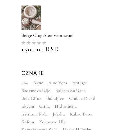
Beige Clay-Aloe Vera 125ml
Ocenjeno
sa
5.00
1.500,00
RSD
od 5
OZNAKE
40+
Akne
Aloe Vera
Antiage
Bademovo Ulje
Balzam Za Usne
Bela Glina
Bubuljice
Cinkov Oksid
Ekcem
Glina
Hidratacija
Iritirana Koža
Jojoba
Kakao Puter
Kofein
Kokosovo Ulje
Kombinovana Koža
Maska U Prahu