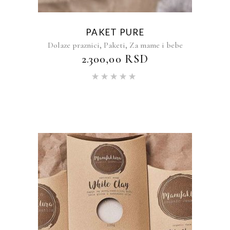
PAKET PURE
,
,
Dolaze praznici
Paketi
Za mame i bebe
2.300,00
RSD
Ocenjeno
sa
5.00
od 5