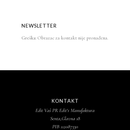
NEWSLETTER
Greška:
Obrazac za kontakt nije pronađena.
KONTAKT
Edit Vaš PR Edit‘s Manufaktura
Senta,Glavna 18
PIB 112087330