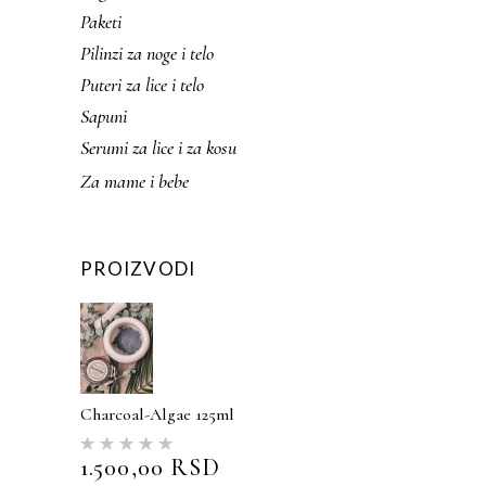
Paketi
Pilinzi za noge i telo
Puteri za lice i telo
Sapuni
Serumi za lice i za kosu
Za mame i bebe
PROIZVODI
Charcoal-Algae 125ml
Ocenjeno
sa
5.00
1.500,00
RSD
od 5