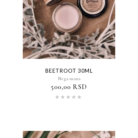
BEETROOT 30ML
Nega usana
500,00
RSD
Ocenjeno
sa
5.00
od 5