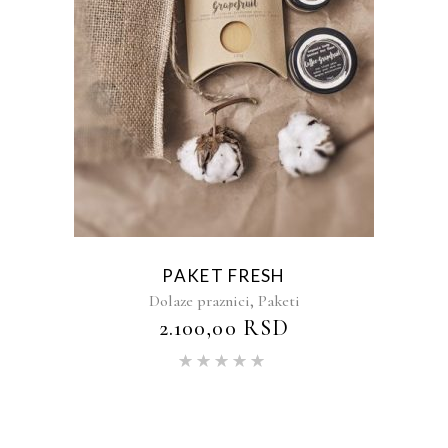
PAKET FRESH
,
Dolaze praznici
Paketi
2.100,00
RSD
Ocenjeno
sa
5.00
od 5