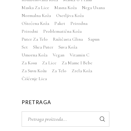
Maska Za Lice
Masna Koža
Nega Usana
Normalna Koža
Osetljiva Koža
Oštećena Koža
Paket
Prirodna
Prirodni
Problematična Koža
Puter Za Telo
Ružičasta Glina
Sapun
Set
Shea Puter
Suva Koža
Umorna Koža
Vegan
Vitamin C
Za Kosu
Za Lice
Za Mame I Bebe
Za Suvu Kožu
Za Telo
Zrela Koža
Čišćenje Lica
PRETRAGA
Search
for: