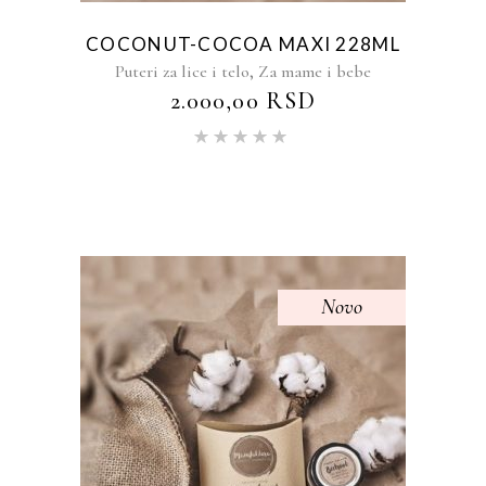
COCONUT-COCOA MAXI 228ML
,
Puteri za lice i telo
Za mame i bebe
2.000,00
RSD
Ocenjeno
sa
5.00
od 5
Novo