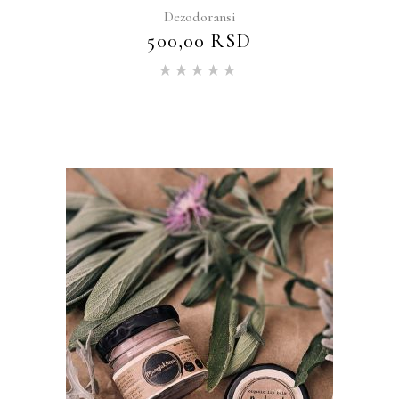
Dezodoransi
500,00
RSD
Ocenjeno
sa
5.00
od 5