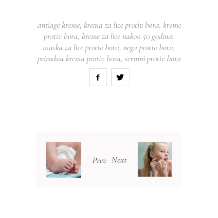
antiage kreme
,
krema za lice protiv bora
,
kreme
protiv bora
,
kreme za lice nakon 50 godina
,
maska za lice protiv bora
,
nega protiv bora
,
prirodna krema protiv bora
,
serumi protiv bora
Next
Prev