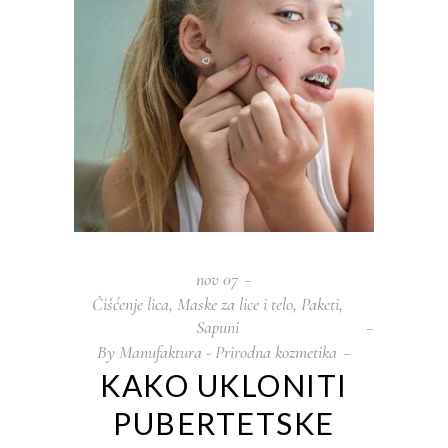
nov
07
Čišćenje lica
,
Maske za lice i telo
,
Paketi
,
Sapuni
By
Manufaktura - Prirodna kozmetika
KAKO UKLONITI
PUBERTETSKE