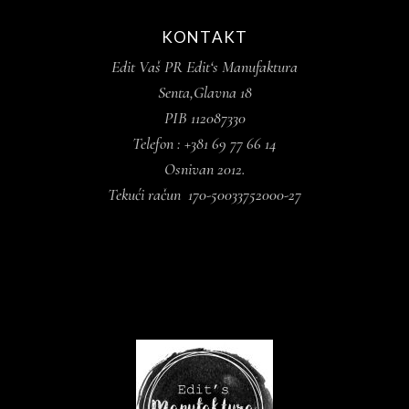
KONTAKT
Edit Vaš PR Edit‘s Manufaktura
Senta,Glavna 18
PIB 112087330
Telefon : +381 69 77 66 14
Osnivan 2012.
Tekući račun 170-50033752000-27