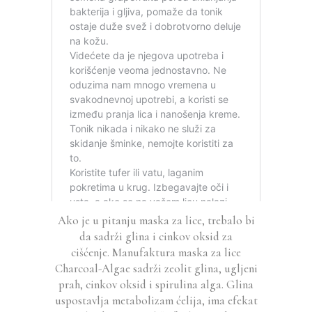
Ako je u pitanju maska za lice, trebalo bi
da sadrži glina i cinkov oksid za
cišćenje. Manufaktura maska za lice
Charcoal-Algae sadrži zeolit glina, ugljeni
prah, cinkov oksid i spirulina alga. Glina
uspostavlja metabolizam ćelija, ima efekat