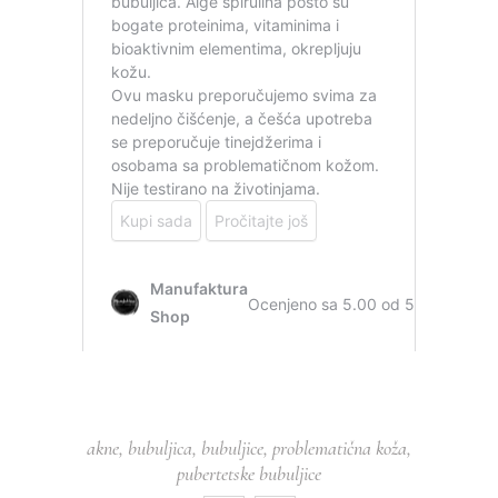
akne
,
bubuljica
,
bubuljice
,
problematična koža
,
pubertetske bubuljice