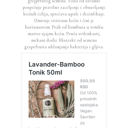
grejpfrutog semena. Voda od lavande
pospešuje pravilno zaceljenje i obnavljanje
kožnih ćelija, sprečava upale i dezinfikuje.
Umiruje iritiranu kožu i čini je
baršunastom. Prah od bambusa u toniku
matira sjajnu kožu. Pruža svilenkasti,
mekani dodir. Ekstrakt od semena
grapefruita uklanjanja bakterija i gljiva.