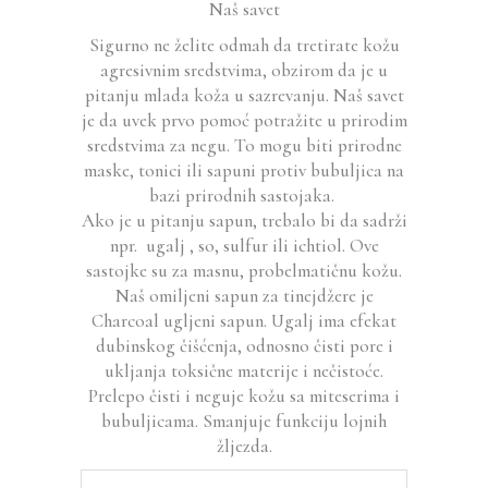
Naš savet
Sigurno ne želite odmah da tretirate kožu
agresivnim sredstvima, obzirom da je u
pitanju mlada koža u sazrevanju. Naš savet
je da uvek prvo pomoć potražite u prirodim
sredstvima za negu. To mogu biti prirodne
maske, tonici ili sapuni protiv bubuljica na
bazi prirodnih sastojaka.
Ako je u pitanju sapun, trebalo bi da sadrži
npr. ugalj , so, sulfur ili ichtiol. Ove
sastojke su za masnu, probelmatičnu kožu.
Naš omiljeni sapun za tinejdžere je
Charcoal ugljeni sapun. Ugalj ima efekat
dubinskog čišćenja, odnosno čisti pore i
ukljanja toksične materije i nečistoće.
Prelepo čisti i neguje kožu sa miteserima i
bubuljicama. Smanjuje funkciju lojnih
žljezda.