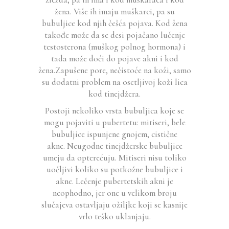
žena. Više ih imaju muškarci, pa su
bubuljice kod njih češća pojava. Kod žena
takođe može da se desi pojačano lučenje
testosterona (muškog polnog hormona) i
tada može doći do pojave akni i kod
žena.Zapušene pore, nečistoće na koži, samo
su dodatni problem na osetljivoj koži lica
kod tinejdžera.
Postoji nekoliko vrsta bubuljica koje se
mogu pojaviti u pubertetu: mitiseri, bele
bubuljice ispunjene gnojem, cistične
akne. Neugodne tinejdžerske bubuljice
umeju da opterećuju. Mitiseri nisu toliko
uočljivi koliko su potkožne bubuljice i
akne. Lečenje pubertetskih akni je
neophodno, jer one u velikom broju
slučajeva ostavljaju ožiljke koji se kasnije
vrlo teško uklanjaju.