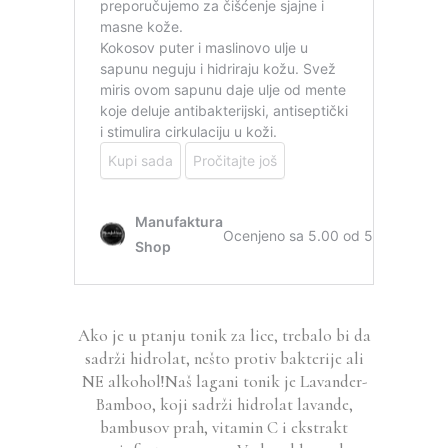
Ako je u ptanju tonik za lice, trebalo bi da
sadrži hidrolat, nešto protiv bakterije ali
NE alkohol!Naš lagani tonik je Lavander-
Bamboo, koji sadrži hidrolat lavande,
bambusov prah, vitamin C i ekstrakt