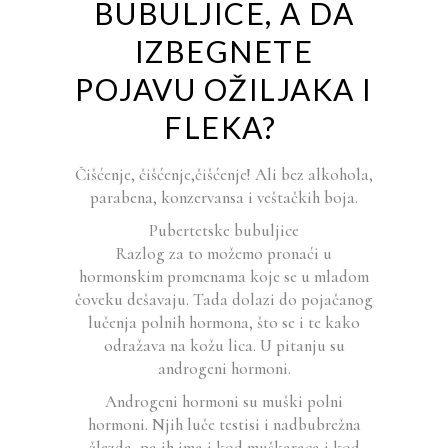
BUBULJICE, A DA
IZBEGNETE
POJAVU OŽILJAKA I
FLEKA?
Čišćenje, čišćenje,čišćenje! Ali bez alkohola,
parabena, konzervansa i veštačkih boja.
Pubertetske bubuljice
Razlog za to možemo pronaći u
hormonskim promenama koje se u mladom
čoveku dešavaju. Tada dolazi do pojačanog
lučenja polnih hormona, što se i te kako
odražava na kožu lica. U pitanju su
androgeni hormoni.
Androgeni hormoni su muški polni
hormoni. Njih luče testisi i nadbubrežna
žlezda, pa ih ima i kod muškaraca i kod