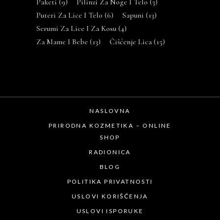
Paketi
(9)
Pilinzi Za Noge I Telo
(3)
Puteri Za Lice I Telo
(6)
Sapuni
(13)
Serumi Za Lice I Za Kosu
(4)
Za Mame I Bebe
(13)
Čišćenje Lica
(15)
NASLOVNA
PRIRODNA KOZMETIKA – ONLINE
SHOP
RADIONICA
BLOG
POLITIKA PRIVATNOSTI
USLOVI KORIŠĆENJA
USLOVI ISPORUKE