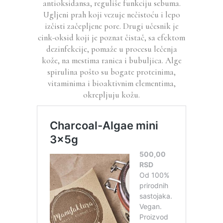
antioksidansa, reguliše funkciju sebuma.
Ugljeni prah koji vezuje nečistoću i lepo
izčisti začepljene pore. Drugi učesnik je
cink-oksid koji je poznat čistač, sa efektom
dezinfekcije, pomaže u procesu lečenja
kože, na mestima ranica i bubuljica. Alge
spirulina pošto su bogate proteinima,
vitaminima i bioaktivnim elementima,
okrepljuju kožu.