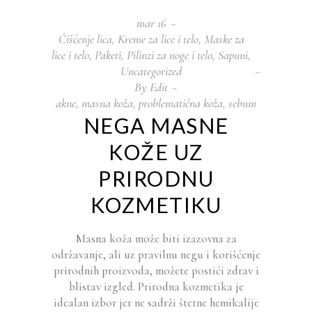
mar
16
Čišćenje lica
,
Kreme za lice i telo
,
Maske za
lice i telo
,
Paketi
,
Pilinzi za noge i telo
,
Sapuni
,
Uncategorized
By
Edit
akne
,
masna koža
,
problematična koža
,
sebum
NEGA MASNE
KOŽE UZ
PRIRODNU
KOZMETIKU
Masna koža može biti izazovna za
održavanje, ali uz pravilnu negu i korišćenje
prirodnih proizvoda, možete postići zdrav i
blistav izgled. Prirodna kozmetika je
idealan izbor jer ne sadrži štetne hemikalije