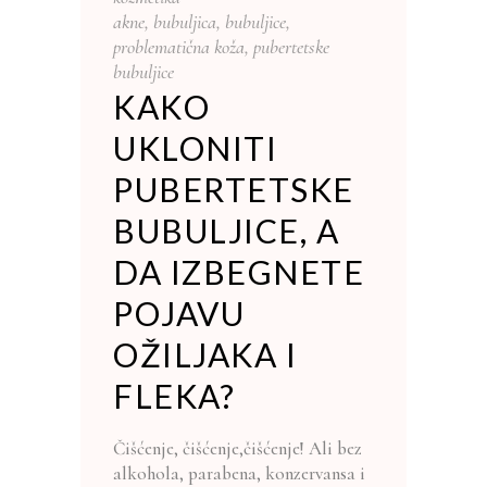
akne
,
bubuljica
,
bubuljice
,
problematična koža
,
pubertetske
bubuljice
KAKO
UKLONITI
PUBERTETSKE
BUBULJICE, A
DA IZBEGNETE
POJAVU
OŽILJAKA I
FLEKA?
Čišćenje, čišćenje,čišćenje! Ali bez
alkohola, parabena, konzervansa i