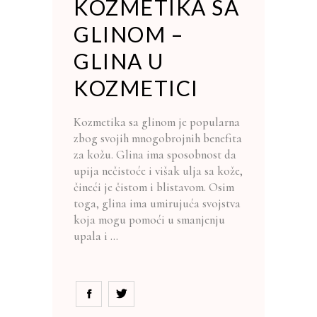
KOZMETIKA SA
GLINOM –
GLINA U
KOZMETICI
Kozmetika sa glinom je popularna
zbog svojih mnogobrojnih benefita
za kožu. Glina ima sposobnost da
upija nečistoće i višak ulja sa kože,
čineći je čistom i blistavom. Osim
toga, glina ima umirujuća svojstva
koja mogu pomoći u smanjenju
upala i