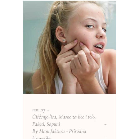
nov
07
Čišćenje lica
,
Maske za lice i telo
,
Paketi
,
Sapuni
By
Manufaktura - Prirodna
kozmetika