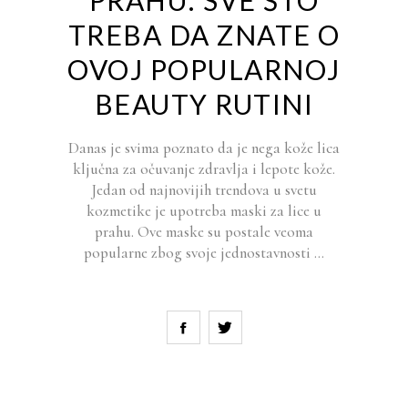
PRAHU: SVE ŠTO
TREBA DA ZNATE O
OVOJ POPULARNOJ
BEAUTY RUTINI
Danas je svima poznato da je nega kože lica
ključna za očuvanje zdravlja i lepote kože.
Jedan od najnovijih trendova u svetu
kozmetike je upotreba maski za lice u
prahu. Ove maske su postale veoma
popularne zbog svoje jednostavnosti