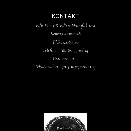
KONTAKT
Edit Vaš PR Edit‘s Manufaktura
Senta,Glavna 18
PIB 112087330
Telefon : +381 69 77 66 14
Osnivan 2012.
Tekući račun 170-50033752000-27