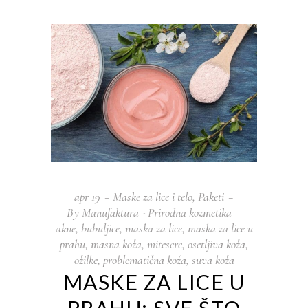
apr
19
Maske za lice i telo
,
Paketi
By
Manufaktura - Prirodna kozmetika
akne
,
bubuljice
,
maska za lice
,
maska za lice u
prahu
,
masna koža
,
mitesere
,
osetljiva koža
,
ožilke
,
problematična koža
,
suva koža
MASKE ZA LICE U