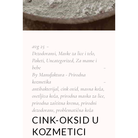
avg
25
Dezodoransi
,
Maske za lice i telo
,
Paketi
,
Uncategorized
,
Za mame i
bebe
By
Manufaktura - Prirodna
kozmetika
antibakterijal
,
cink oxid
,
masna koža
,
osetljiva koža
,
prirodna maska za lice
,
prirodna zaštitna krema
,
prirodni
dezodorans
,
problematična koža
CINK-OKSID U
KOZMETICI