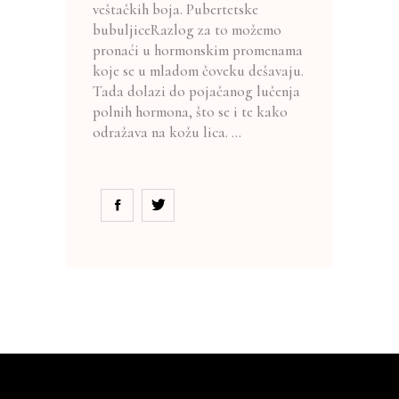
veštačkih boja. Pubertetske
bubuljiceRazlog za to možemo
pronaći u hormonskim promenama
koje se u mladom čoveku dešavaju.
Tada dolazi do pojačanog lučenja
polnih hormona, što se i te kako
odražava na kožu lica.