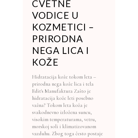
CVETNE
VODICE U
KOZMETICI –
PRIRODNA
NEGA LICA I
KOŽE
Hidratacija kože tokom leta –
prirodna nega kože lica i tela
Edit's Manufaktura Zašto je
hidratacija kože leti posebno
važna? Tokom leta koža je
svakodnevno izložena suncu,
visokim temperaturama, vetru,
morskoj soli i klimatizovanom
vazduhu. Zbog toga često postaje