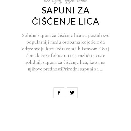
lice
,
ugalj
,
ugljeni sapun
SAPUNI ZA
ČIŠĆENJE LICA
Solidni sapuni za čišćenje lica su postali sve
popularniji među osobama koje žele da
održe svoju kožu zdravom i blistavom. Ovaj
članak će se fokusirati na različite vrste
solidnih sapuna za čišćenje lica, kao i na
njihove prednostiPrirodni sapuni za