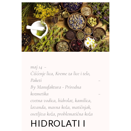
maj
14
Čišćenje lica
,
Kreme za lice i telo
,
Paketi
By
Manufaktura - Prirodna
kozmetika
cvetna vodica
,
hidrolat
,
kamilica
,
lavanda
,
masna koža
,
matičnjak
,
osetljiva koža
,
problematična koža
HIDROLATI I