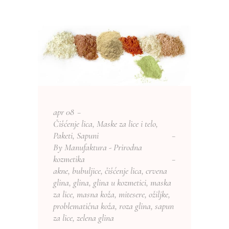
apr
08
Čišćenje lica
,
Maske za lice i telo
,
Paketi
,
Sapuni
By
Manufaktura - Prirodna
kozmetika
akne
,
bubuljice
,
čišćenje lica
,
crvena
glina
,
glina
,
glina u kozmetici
,
maska
za lice
,
masna koža
,
mitesere
,
ožiljke
,
problematična koža
,
roza glina
,
sapun
za lice
,
zelena glina