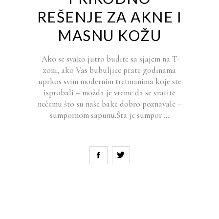
REŠENJE ZA AKNE I
MASNU KOŽU
Ako se svako jutro budite sa sjajem na T-
zoni, ako Vas bubuljice prate godinama
uprkos svim modernim tretmanima koje ste
isprobali – možda je vreme da se vratite
nečemu što su naše bake dobro poznavale –
sumpornom sapunu.Šta je sumpor