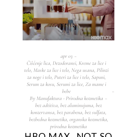
apr
03
Čišćenje lica
,
Dezodoransi
,
Kreme za lice i
telo
,
Maske za lice i telo
,
Nega usana
,
Pilinzi
za noge i telo
,
Puteri za lice i telo
,
Sapuni
,
Serum za kosu
,
Serumi za lice
,
Za mame i
bebe
By
Manufaktura - Prirodna kozmetika
bez adtitiva
,
bez aluminujuma
,
bez
konzervansa
,
bez parabena
,
bez sulfata
,
bezbedna kozmetika
,
organska kozmetika
,
prirodna kozmetika
HBO MAX „NOT SO