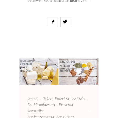
Proizvođači kozmetike nisu uvek
jan
20
Paketi
,
Puteri za lice i telo
By
Manufaktura - Prirodna
kozmetika
bez konzervansa
,
bez sulfata
,