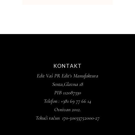
KONTAKT
Edit Vaš PR Edit‘s Manufaktura
Senta,Glavna 18
PIB 112087330
Telefon : +381 69 77 66 14
Osnivan 2012.
Tekući račun 170-50033752000-27