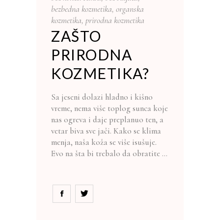
bezbedna kozmetika
,
organska
kozmetika
,
prirodna kozmetika
ZAŠTO
PRIRODNA
KOZMETIKA?
Sa jeseni dolazi hladno i kišno
vreme, nema više toplog sunca koje
nas ogreva i daje preplanuo ten, a
vetar biva sve jači. Kako se klima
menja, naša koža se više isušuje.
Evo na šta bi trebalo da obratite