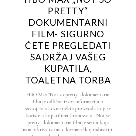
PRETTY“
DOKUMENTARNI
FILM- SIGURNO
ĆETE PREGLEDATI
SADRŽAJ VAŠEG
KUPATILA,
TOALETNA TORBA
HBO Max "Not so pretty" dokumentarni
film je odličan izvor informacija o
sastojcima kozmetičkih proizvoda koji se
koriste u kupatilima širom sveta. "Not so
pretty" dokumentarni film je serija koja
nam otkriva istinu o kozmetičkoj industriji.