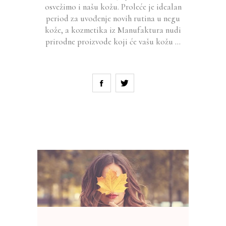
osvežimo i našu kožu. Proleće je idealan
period za uvođenje novih rutina u negu
kože, a kozmetika iz Manufaktura nudi
prirodne proizvode koji će vašu kožu