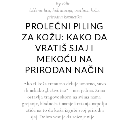
By
Edit
čišćenje lica
,
hidratacija
,
osetljiva koža
,
prirodna kozmetika
PROLEĆNI PILING
ZA KOŽU: KAKO DA
VRATIŠ SJAJ I
MEKOĆU NA
PRIRODAN NAČIN
Ako ti koža trenutno deluje umorno, suvo
ili nekako „beživotno” – nisi jedina. Zima
ostavlja tragove skoro na svima nama:
grejanje, hladnoća i manje kretanja napolju
utiču na to da koža izgubi svoj prirodni
sjaj. Dobra vest je da rešenje nije