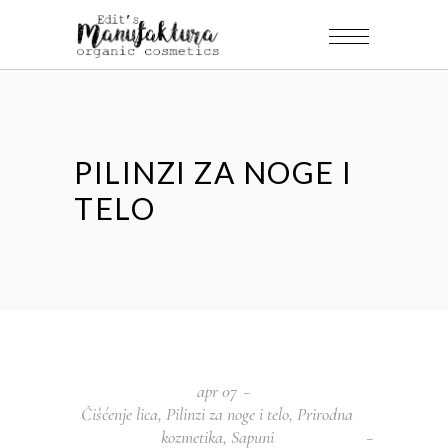
PILINZI ZA NOGE I
TELO
apr
07
Čišćenje lica
,
Pilinzi za noge i telo
,
Prirodna
kozmetika
,
Sapuni