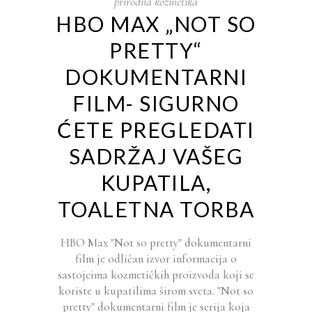
prirodna kozmetika
HBO MAX „NOT SO
PRETTY“
DOKUMENTARNI
FILM- SIGURNO
ĆETE PREGLEDATI
SADRŽAJ VAŠEG
KUPATILA,
TOALETNA TORBA
HBO Max "Not so pretty" dokumentarni
film je odličan izvor informacija o
sastojcima kozmetičkih proizvoda koji se
koriste u kupatilima širom sveta. "Not so
pretty" dokumentarni film je serija koja