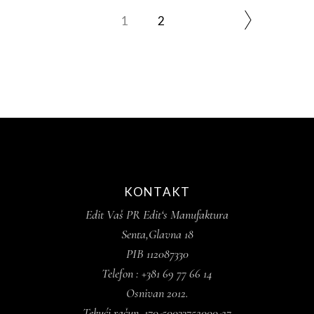
1
2
KONTAKT
Edit Vaš PR Edit‘s Manufaktura
Senta,Glavna 18
PIB 112087330
Telefon : +381 69 77 66 14
Osnivan 2012.
Tekući račun 170-50033752000-27