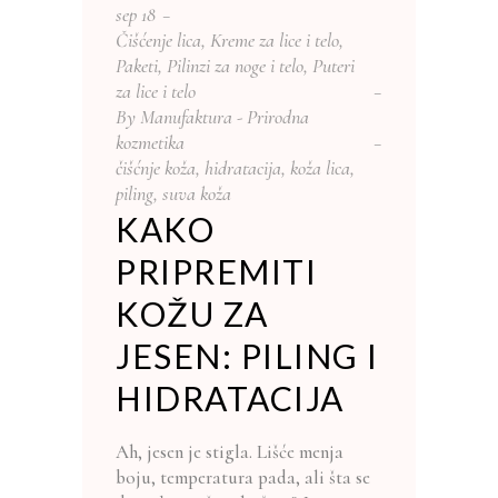
sep
18
Čišćenje lica
,
Kreme za lice i telo
,
Paketi
,
Pilinzi za noge i telo
,
Puteri
za lice i telo
By
Manufaktura - Prirodna
kozmetika
čišćnje koža
,
hidratacija
,
koža lica
,
piling
,
suva koža
KAKO
PRIPREMITI
KOŽU ZA
JESEN: PILING I
HIDRATACIJA
Ah, jesen je stigla. Lišće menja
boju, temperatura pada, ali šta se