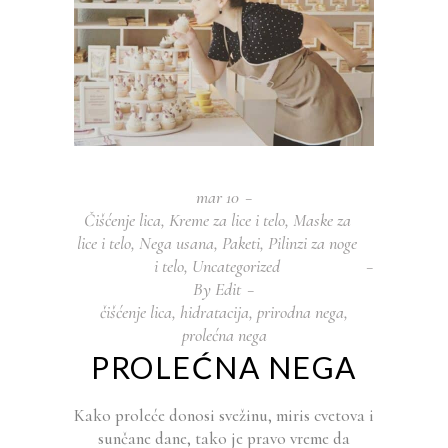
mar
10
Čišćenje lica
,
Kreme za lice i telo
,
Maske za
lice i telo
,
Nega usana
,
Paketi
,
Pilinzi za noge
i telo
,
Uncategorized
By
Edit
čišćenje lica
,
hidratacija
,
prirodna nega
,
prolećna nega
PROLEĆNA NEGA
Kako proleće donosi svežinu, miris cvetova i
sunčane dane, tako je pravo vreme da