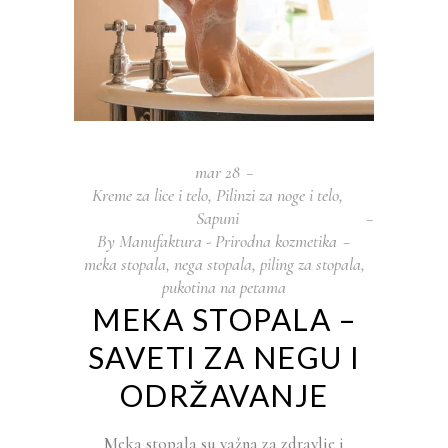
mar
28
Kreme za lice i telo
,
Pilinzi za noge i telo
,
Sapuni
By
Manufaktura - Prirodna kozmetika
meka stopala
,
nega stopala
,
piling za stopala
,
pukotina na petama
MEKA STOPALA –
SAVETI ZA NEGU I
ODRŽAVANJE
Meka stopala su važna za zdravlje i