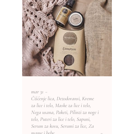
mar
31
Čišćenje lica
,
Dezodoransi
,
Kreme
za lice i telo
,
Maske za lice i telo
,
Nega usana
,
Paketi
,
Pilinzi za noge i
telo
,
Puteri za lice i telo
,
Sapuni
,
Serum za kosu
,
Serumi za lice
,
Za
mame i bebe