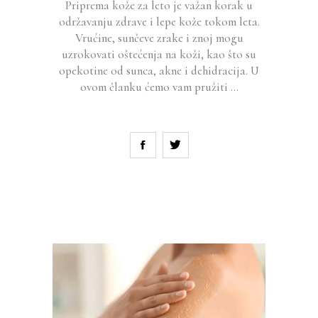
Priprema kože za leto je važan korak u
održavanju zdrave i lepe kože tokom leta.
Vrućine, sunčeve zrake i znoj mogu
uzrokovati oštećenja na koži, kao što su
opekotine od sunca, akne i dehidracija. U
ovom članku ćemo vam pružiti