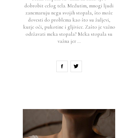
dobrobit celog tela. Međutim, mnogi ljudi
zanemaruju negu svojih stopala, što može
dovesti do problema kao što su žuljevi,
kurje oči, pukotine i gljivice. Zašto je važno
održavati meka stopala? Meka stopala su
važna jer