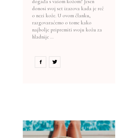
događa s vašom kožom? Jesen
donosi svoj set izazova kada je reč
o nezi kože. U ovom članku,
razgovaraćemo o tome kako
najbolje pripremiti svoju kožu za
hladnije