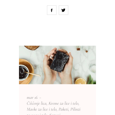
mar
16
Čišćenje lica
,
Kreme za lice i telo
,
Maske za lice i telo
,
Paketi
,
Pilinzi