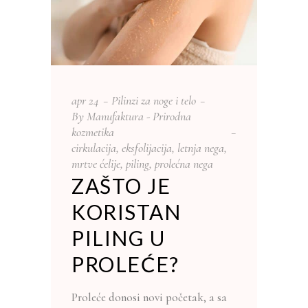
apr
24
Pilinzi za noge i telo
By
Manufaktura - Prirodna
kozmetika
cirkulacija
,
eksfolijacija
,
letnja nega
,
mrtve ćelije
,
piling
,
prolećna nega
ZAŠTO JE
KORISTAN
PILING U
PROLEĆE?
Proleće donosi novi početak, a sa