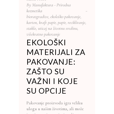
By
Manufaktura - Prirodna
kozmetika
biorazgradive
,
ekološko pakovanje
,
karton
,
kraft papir
,
papir
,
recikliranje
,
staklo
,
uticaj na životnu sredinu
,
višekratno pakovanje
EKOLOŠKI
MATERIJALI ZA
PAKOVANJE:
ZAŠTO SU
VAŽNI I KOJE
SU OPCIJE
Pakovanje proizvoda igra veliku
ulogu u našim životima, ali može