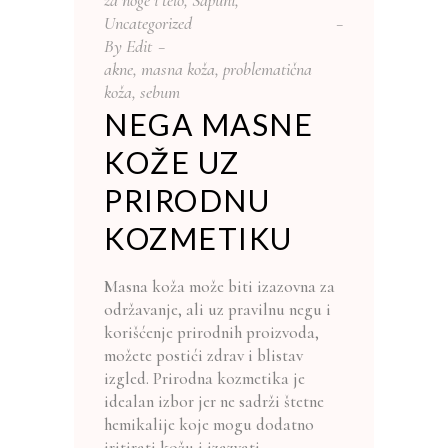
za noge i telo
,
Sapuni
,
Uncategorized
By
Edit
akne
,
masna koža
,
problematična
koža
,
sebum
NEGA MASNE
KOŽE UZ
PRIRODNU
KOZMETIKU
Masna koža može biti izazovna za
održavanje, ali uz pravilnu negu i
korišćenje prirodnih proizvoda,
možete postići zdrav i blistav
izgled. Prirodna kozmetika je
idealan izbor jer ne sadrži štetne
hemikalije koje mogu dodatno
iritirati kožu i izazvati