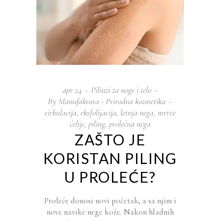
apr
24
Pilinzi za noge i telo
By
Manufaktura - Prirodna kozmetika
cirkulacija
,
eksfolijacija
,
letnja nega
,
mrtve
ćelije
,
piling
,
prolećna nega
ZAŠTO JE
KORISTAN PILING
U PROLEĆE?
Proleće donosi novi početak, a sa njim i
nove navike nege kože. Nakon hladnih