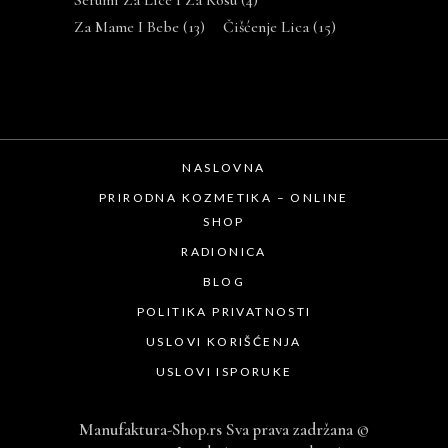
Serumi Za Lice I Za Kosu
(4)
Za Mame I Bebe
(13)
Čišćenje Lica
(15)
NASLOVNA
PRIRODNA KOZMETIKA – ONLINE
SHOP
RADIONICA
BLOG
POLITIKA PRIVATNOSTI
USLOVI KORIŠĆENJA
USLOVI ISPORUKE
Manufaktura-Shop.rs Sva prava zadržana
©