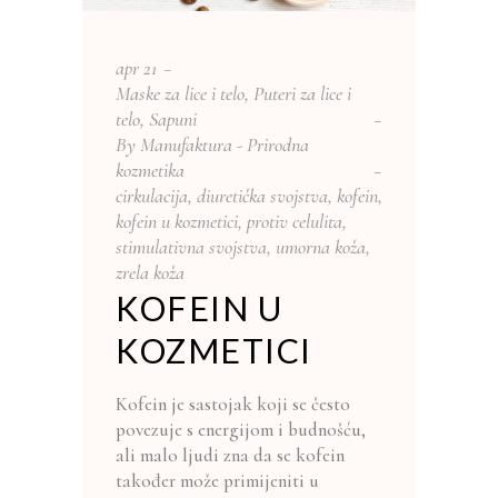
apr
21
Maske za lice i telo
,
Puteri za lice i
telo
,
Sapuni
By
Manufaktura - Prirodna
kozmetika
cirkulacija
,
diuretička svojstva
,
kofein
,
kofein u kozmetici
,
protiv celulita
,
stimulativna svojstva
,
umorna koža
,
zrela koža
KOFEIN U
KOZMETICI
Kofein je sastojak koji se često
povezuje s energijom i budnošću,
ali malo ljudi zna da se kofein
također može primijeniti u