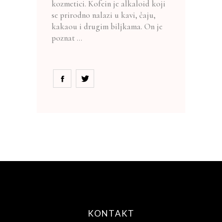
kozmetici. Kofein je alkaloid koji
se prirodno nalazi u kavi, čaju,
kakaou i drugim biljkama. On je
poznat
KONTAKT