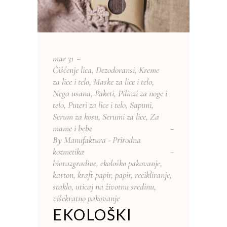
mar
31
Čišćenje lica
,
Dezodoransi
,
Kreme
za lice i telo
,
Maske za lice i telo
,
Nega usana
,
Paketi
,
Pilinzi za noge i
telo
,
Puteri za lice i telo
,
Sapuni
,
Serum za kosu
,
Serumi za lice
,
Za
mame i bebe
By
Manufaktura - Prirodna
kozmetika
biorazgradive
,
ekološko pakovanje
,
karton
,
kraft papir
,
papir
,
recikliranje
,
staklo
,
uticaj na životnu sredinu
,
višekratno pakovanje
EKOLOŠKI