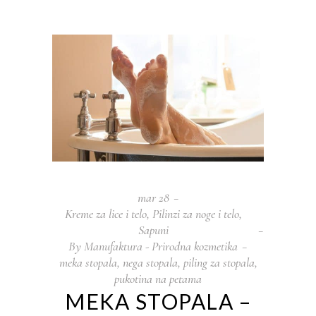
mar
28
Kreme za lice i telo
,
Pilinzi za noge i telo
,
Sapuni
By
Manufaktura - Prirodna kozmetika
meka stopala
,
nega stopala
,
piling za stopala
,
pukotina na petama
MEKA STOPALA –