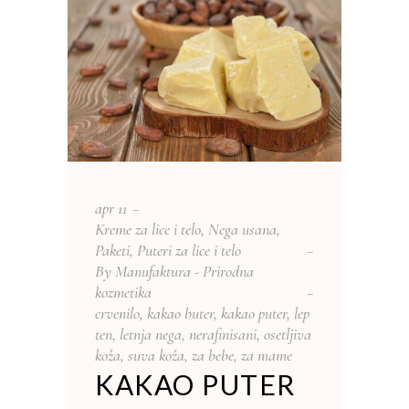
apr
11
Kreme za lice i telo
,
Nega usana
,
Paketi
,
Puteri za lice i telo
By
Manufaktura - Prirodna
kozmetika
crvenilo
,
kakao buter
,
kakao puter
,
lep
ten
,
letnja nega
,
nerafinisani
,
osetljiva
koža
,
suva koža
,
za bebe
,
za mame
KAKAO PUTER