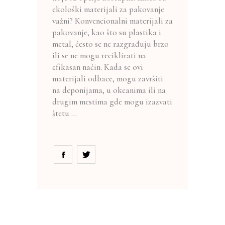
ekološki materijali za pakovanje
važni? Konvencionalni materijali za
pakovanje, kao što su plastika i
metal, često se ne razgrađuju brzo
ili se ne mogu reciklirati na
efikasan način. Kada se ovi
materijali odbace, mogu završiti
na deponijama, u okeanima ili na
drugim mestima gde mogu izazvati
štetu