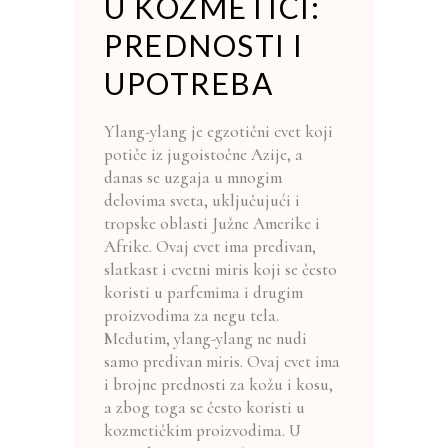
U KOZMETICI:
PREDNOSTI I
UPOTREBA
Ylang-ylang je egzotični cvet koji
potiče iz jugoistočne Azije, a
danas se uzgaja u mnogim
delovima sveta, uključujući i
tropske oblasti Južne Amerike i
Afrike. Ovaj cvet ima predivan,
slatkast i cvetni miris koji se često
koristi u parfemima i drugim
proizvodima za negu tela.
Međutim, ylang-ylang ne nudi
samo predivan miris. Ovaj cvet ima
i brojne prednosti za kožu i kosu,
a zbog toga se često koristi u
kozmetičkim proizvodima. U