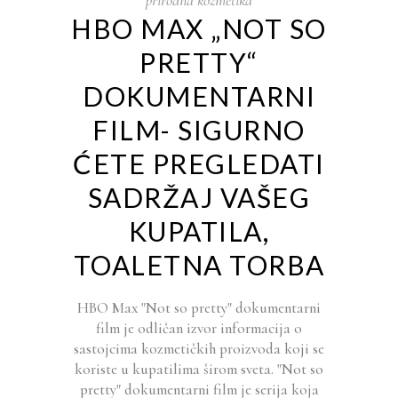
prirodna kozmetika
HBO MAX „NOT SO
PRETTY“
DOKUMENTARNI
FILM- SIGURNO
ĆETE PREGLEDATI
SADRŽAJ VAŠEG
KUPATILA,
TOALETNA TORBA
HBO Max "Not so pretty" dokumentarni
film je odličan izvor informacija o
sastojcima kozmetičkih proizvoda koji se
koriste u kupatilima širom sveta. "Not so
pretty" dokumentarni film je serija koja