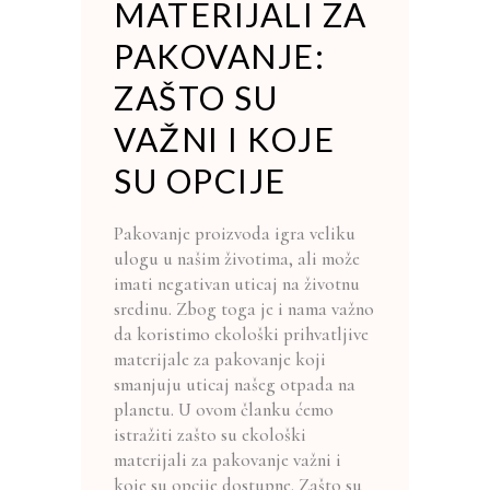
MATERIJALI ZA
PAKOVANJE:
ZAŠTO SU
VAŽNI I KOJE
SU OPCIJE
Pakovanje proizvoda igra veliku
ulogu u našim životima, ali može
imati negativan uticaj na životnu
sredinu. Zbog toga je i nama važno
da koristimo ekološki prihvatljive
materijale za pakovanje koji
smanjuju uticaj našeg otpada na
planetu. U ovom članku ćemo
istražiti zašto su ekološki
materijali za pakovanje važni i
koje su opcije dostupne. Zašto su