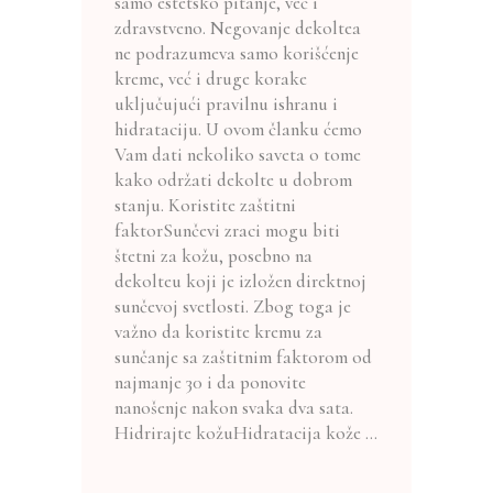
samo estetsko pitanje, već i
zdravstveno. Negovanje dekoltea
ne podrazumeva samo korišćenje
kreme, već i druge korake
uključujući pravilnu ishranu i
hidrataciju. U ovom članku ćemo
Vam dati nekoliko saveta o tome
kako održati dekolte u dobrom
stanju. Koristite zaštitni
faktorSunčevi zraci mogu biti
štetni za kožu, posebno na
dekolteu koji je izložen direktnoj
sunčevoj svetlosti. Zbog toga je
važno da koristite kremu za
sunčanje sa zaštitnim faktorom od
najmanje 30 i da ponovite
nanošenje nakon svaka dva sata.
Hidrirajte kožuHidratacija kože