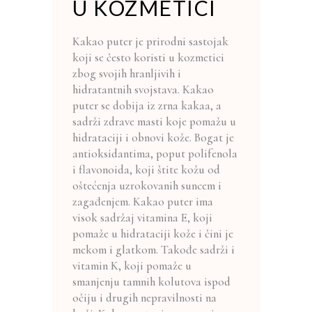
U KOZMETICI
Kakao puter je prirodni sastojak
koji se često koristi u kozmetici
zbog svojih hranljivih i
hidratantnih svojstava. Kakao
puter se dobija iz zrna kakaa, a
sadrži zdrave masti koje pomažu u
hidrataciji i obnovi kože. Bogat je
antioksidantima, poput polifenola
i flavonoida, koji štite kožu od
oštećenja uzrokovanih suncem i
zagađenjem. Kakao puter ima
visok sadržaj vitamina E, koji
pomaže u hidrataciji kože i čini je
mekom i glatkom. Takođe sadrži i
vitamin K, koji pomaže u
smanjenju tamnih kolutova ispod
očiju i drugih nepravilnosti na