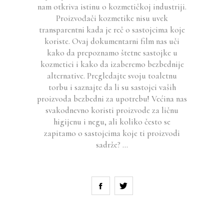
nam otkriva istinu o kozmetičkoj industriji.
Proizvođači kozmetike nisu uvek
transparentni kada je reč o sastojcima koje
koriste. Ovaj dokumentarni film nas uči
kako da prepoznamo štetne sastojke u
kozmetici i kako da izaberemo bezbednije
alternative. Pregledajte svoju toaletnu
torbu i saznajte da li su sastojci vaših
proizvoda bezbedni za upotrebu! Većina nas
svakodnevno koristi proizvode za ličnu
higijenu i negu, ali koliko često se
zapitamo o sastojcima koje ti proizvodi
sadrže?