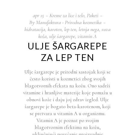
apr
15
Kreme za lice i telo
,
Paketi
By
Manufaktura - Prirodna kozmetika
hidratacija
,
karoten
,
lep ten
,
letnja nega
,
suva
koža
,
ulje šargarepe
,
vitamin A
ULJE ŠARGAREPE
ZA LEP TEN
Ulje šargarepe je prirodni sastojak koji se
često koristi u kozmetici zbog svojih
blagotvornih efekata na kožu. Ono sadrži
vitamine i hranljive materije koje pomažu u
obnovi kože i daju joj zdrav izgled. Ulje
šargarepe je bogato beta-karotenom, koji
se pretvara u vitamin A u organizmu.
Vitamin A je poznat po svojim
blagotvornim efektima na kožu,
uključujući povećanje proizvodnje