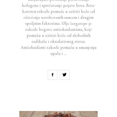
kolagena i sprečavanje pojave bora. Beta-
karoten takođe pomaže u zaštiti kože od
oštećenja uzrokovanih suncem i drugim
spoljnim faktorima. Ulje šargarepe je
takođe bogato antioksidantima, koji
pomažu u zaštiti kože od slobodnih
radikala i oksidativnog stresa.
Antioksidanti takođe pomažu u smanjenju
upala i