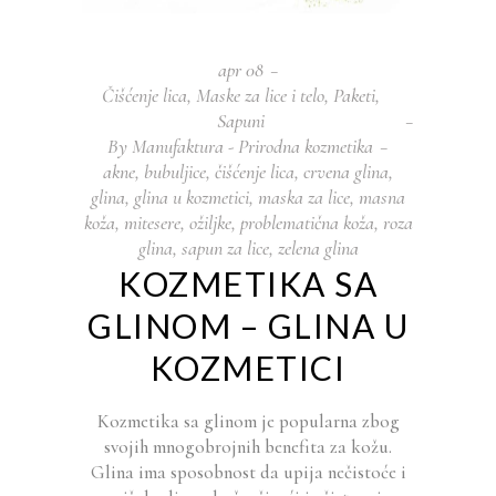
apr
08
Čišćenje lica
,
Maske za lice i telo
,
Paketi
,
Sapuni
By
Manufaktura - Prirodna kozmetika
akne
,
bubuljice
,
čišćenje lica
,
crvena glina
,
glina
,
glina u kozmetici
,
maska za lice
,
masna
koža
,
mitesere
,
ožiljke
,
problematična koža
,
roza
glina
,
sapun za lice
,
zelena glina
KOZMETIKA SA
GLINOM – GLINA U
KOZMETICI
Kozmetika sa glinom je popularna zbog
svojih mnogobrojnih benefita za kožu.
Glina ima sposobnost da upija nečistoće i