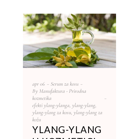
apr
06
Serum za kosu
By
Manufaktura - Prirodna
kozmetika
efekti ylang-ylanga
,
ylang-ylang
,
ylang-ylang za kosu
,
ylang-ylang za
kožu
YLANG-YLANG