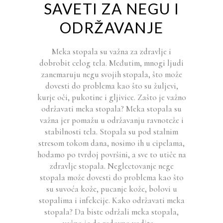
SAVETI ZA NEGU I
ODRŽAVANJE
Meka stopala su važna za zdravlje i
dobrobit celog tela. Međutim, mnogi ljudi
zanemaruju negu svojih stopala, što može
dovesti do problema kao što su žuljevi,
kurje oči, pukotine i gljivice. Zašto je važno
održavati meka stopala? Meka stopala su
važna jer pomažu u održavanju ravnoteže i
stabilnosti tela. Stopala su pod stalnim
stresom tokom dana, nosimo ih u cipelama,
hodamo po tvrdoj površini, a sve to utiče na
zdravlje stopala. Neglectovanje nege
stopala može dovesti do problema kao što
su suvoća kože, pucanje kože, bolovi u
stopalima i infekcije. Kako održavati meka
stopala? Da biste održali meka stopala,