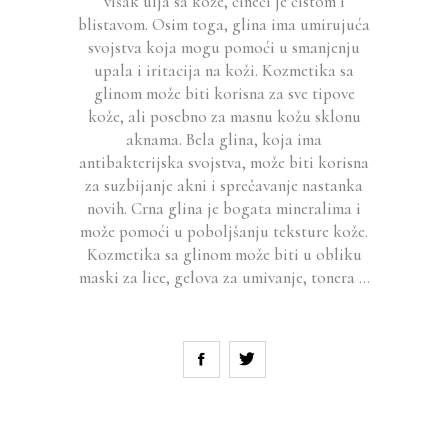
višak ulja sa kože, čineći je čistom i
blistavom. Osim toga, glina ima umirujuća
svojstva koja mogu pomoći u smanjenju
upala i iritacija na koži. Kozmetika sa
glinom može biti korisna za sve tipove
kože, ali posebno za masnu kožu sklonu
aknama. Bela glina, koja ima
antibakterijska svojstva, može biti korisna
za suzbijanje akni i sprečavanje nastanka
novih. Crna glina je bogata mineralima i
može pomoći u poboljšanju teksture kože.
Kozmetika sa glinom može biti u obliku
maski za lice, gelova za umivanje, tonera