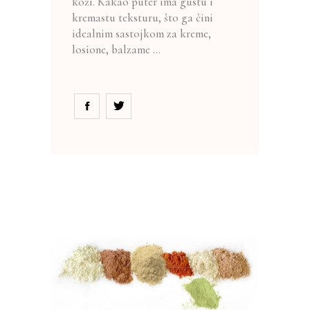
koži. Kakao puter ima gustu i
kremastu teksturu, što ga čini
idealnim sastojkom za kreme,
losione, balzame