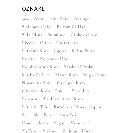
OZNAKE
40+
Akne
Aloe Vera
Antiage
Bademovo Ulje
Balzam Za Usne
Bela Glina
Bubuljice
Cinkov Oksid
Ekcem
Glina
Hidratacija
Iritirana Koža
Jojoba
Kakao Puter
Kofein
Kokosovo Ulje
Kombinovana Koža
Maska U Prahu
Maska Za Lice
Masna Koža
Nega Usana
Normalna Koža
Osetljiva Koža
Oštećena Koža
Paket
Prirodna
Prirodni
Problematična Koža
Puter Za Telo
Ružičasta Glina
Sapun
Set
Shea Puter
Suva Koža
Umorna Koža
Vegan
Vitamin C
Za Kosu
Za Lice
Za Mame I Bebe