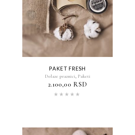
PAKET FRESH
,
Dolaze praznici
Paketi
2.100,00
RSD
Ocenjeno
sa
5.00
od 5