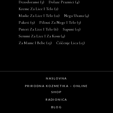
Dezodoransi
(3)
Dolaze Praznici
(4)
Kreme Za Lice I Telo
(2)
Maske Za Lice I Telo
(12)
Nega Usana
(4)
Paketi
(9)
Pilinzi Za Noge I Telo
(3)
Puteri Za Lice I Telo
(6)
Sapuni
(13)
Serumi Za Lice I Za Kosu
(4)
Za Mame I Bebe
(13)
Čišćenje Lica
(15)
NASLOVNA
PRIRODNA KOZMETIKA – ONLINE
SHOP
RADIONICA
BLOG