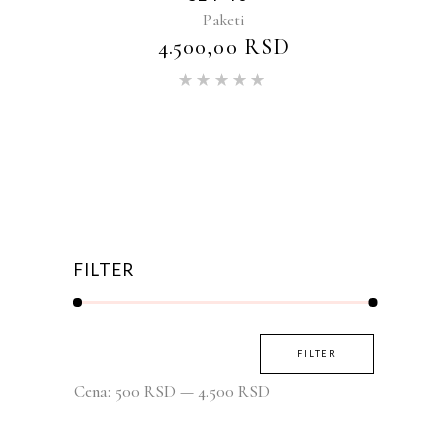
Paketi
4.500,00
RSD
Ocenjeno
sa
5.00
od 5
FILTER
Minimalna
Maksimalna
FILTER
cena
cena
Cena:
500 RSD
—
4.500 RSD