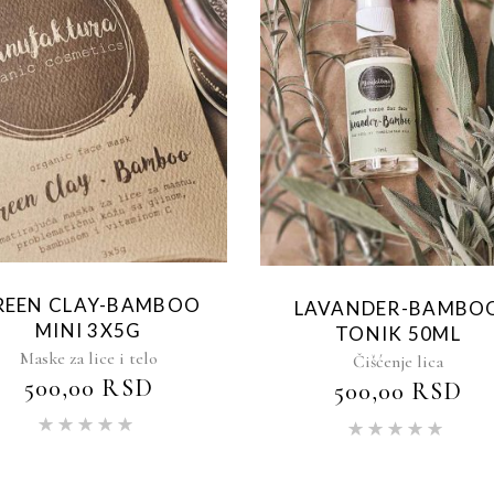
REEN CLAY-BAMBOO
LAVANDER-BAMBO
MINI 3X5G
TONIK 50ML
Maske za lice i telo
Čišćenje lica
500,00
RSD
500,00
RSD
Ocenjeno
Oce
sa
5.00
sa
5.00
od 5
od 5