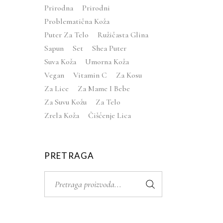
Prirodna
Prirodni
Problematična Koža
Puter Za Telo
Ružičasta Glina
Sapun
Set
Shea Puter
Suva Koža
Umorna Koža
Vegan
Vitamin C
Za Kosu
Za Lice
Za Mame I Bebe
Za Suvu Kožu
Za Telo
Zrela Koža
Čišćenje Lica
PRETRAGA
Search
for: