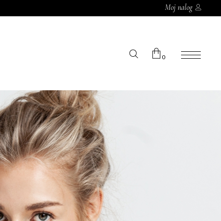
Moj nalog
0
Korpa je prazna