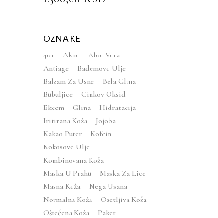
od 5
OZNAKE
njeno
40+
Akne
Aloe Vera
Antiage
Bademovo Ulje
Balzam Za Usne
Bela Glina
Bubuljice
Cinkov Oksid
Ekcem
Glina
Hidratacija
Iritirana Koža
Jojoba
Kakao Puter
Kofein
Kokosovo Ulje
Kombinovana Koža
Maska U Prahu
Maska Za Lice
Masna Koža
Nega Usana
Normalna Koža
Osetljiva Koža
Oštećena Koža
Paket