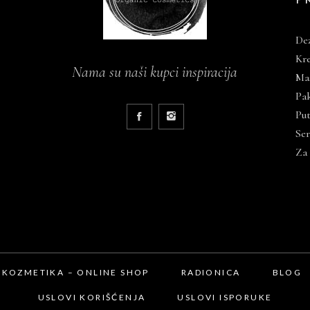
De
Kre
Nama su naši kupci inspiracija
Mas
Pa
Put
Ser
Za
 KOZMETIKA – ONLINE SHOP
RADIONICA
BLOG
USLOVI KORIŠĆENJA
USLOVI ISPORUKE