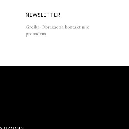
NEWSLETTER
Greška:
Obrazac za kontakt nije
pronađena.
ROIZVODI