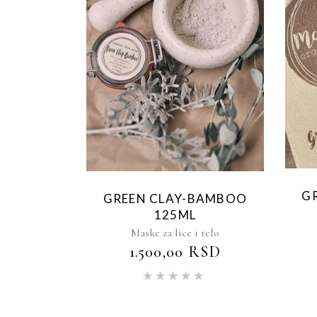
G
GREEN CLAY-BAMBOO
125ML
Maske za lice i telo
1.500,00
RSD
Ocenjeno
sa
5.00
od 5