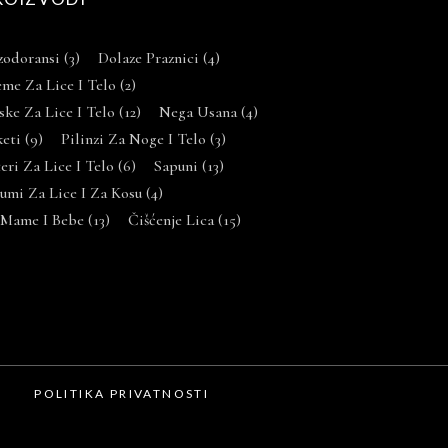
zodoransi
(3)
Dolaze Praznici
(4)
me Za Lice I Telo
(2)
ke Za Lice I Telo
(12)
Nega Usana
(4)
keti
(9)
Pilinzi Za Noge I Telo
(3)
eri Za Lice I Telo
(6)
Sapuni
(13)
umi Za Lice I Za Kosu
(4)
 Mame I Bebe
(13)
Čišćenje Lica
(15)
POLITIKA PRIVATNOSTI