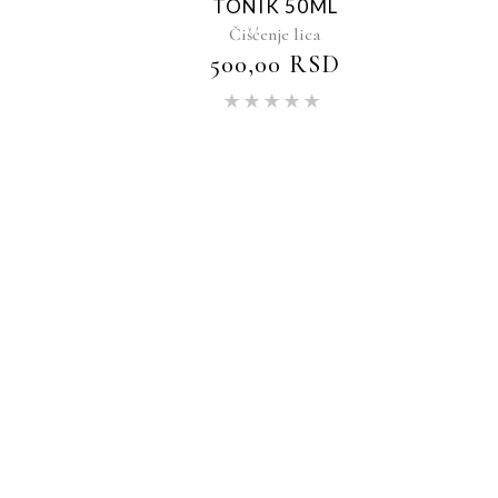
TONIK 50ML
Čišćenje lica
500,00
RSD
Ocenjeno
sa
5.00
od 5