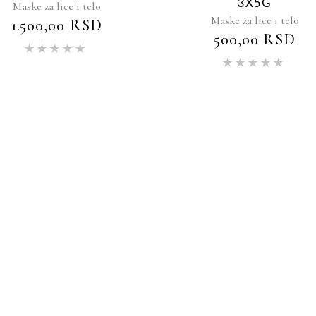
3X5G
Maske za lice i telo
Maske za lice i telo
1.500,00
RSD
500,00
RSD
Ocenjeno
sa
5.00
Oce
od 5
sa
5.00
od 5