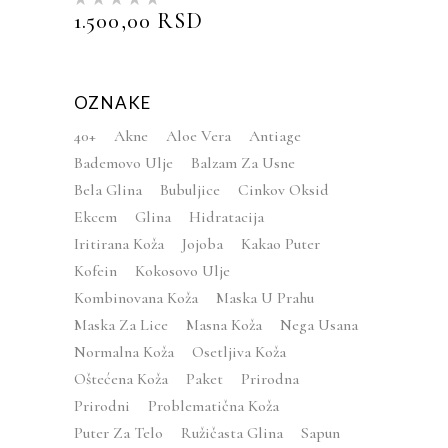
sa
5.00
1.500,00
RSD
od 5
OZNAKE
40+
Akne
Aloe Vera
Antiage
Bademovo Ulje
Balzam Za Usne
Bela Glina
Bubuljice
Cinkov Oksid
Ekcem
Glina
Hidratacija
Iritirana Koža
Jojoba
Kakao Puter
Kofein
Kokosovo Ulje
Kombinovana Koža
Maska U Prahu
Maska Za Lice
Masna Koža
Nega Usana
Normalna Koža
Osetljiva Koža
Oštećena Koža
Paket
Prirodna
Prirodni
Problematična Koža
Puter Za Telo
Ružičasta Glina
Sapun