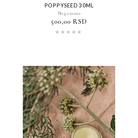
POPPYSEED 30ML
Nega usana
500,00
RSD
Ocenjeno
sa
5.00
od 5