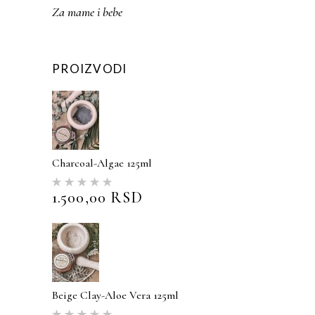
Za mame i bebe
PROIZVODI
Charcoal-Algae 125ml
Ocenjeno
sa
5.00
1.500,00
RSD
od 5
Beige Clay-Aloe Vera 125ml
Ocenjeno