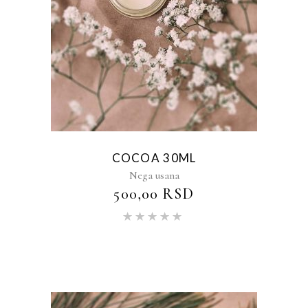
COCOA 30ML
Nega usana
500,00
RSD
Ocenjeno
sa
5.00
od 5