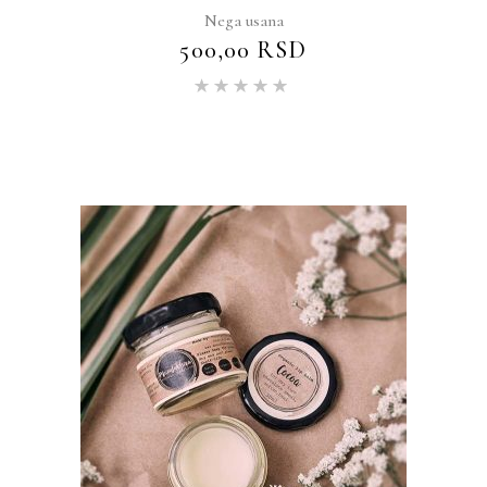
Nega usana
500,00
RSD
Ocenjeno
sa
5.00
od 5