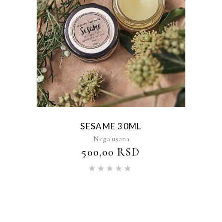
SESAME 30ML
Nega usana
500,00
RSD
Ocenjeno
sa
5.00
od 5