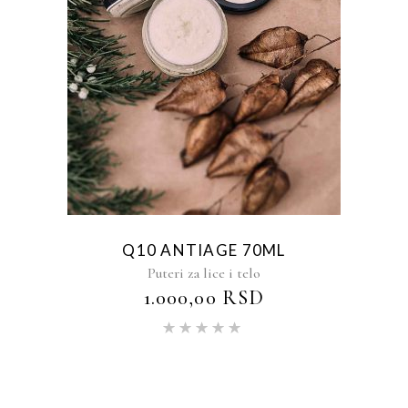
Q10 ANTIAGE 70ML
Puteri za lice i telo
1.000,00
RSD
Ocenjeno
sa
5.00
od 5