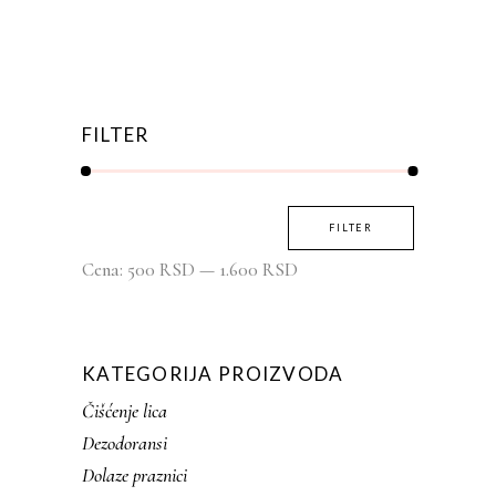
FILTER
Minimalna
Maksimalna
FILTER
cena
cena
Cena:
500 RSD
—
1.600 RSD
KATEGORIJA PROIZVODA
Čišćenje lica
Dezodoransi
Dolaze praznici