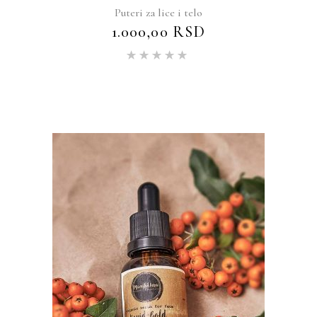
Puteri za lice i telo
1.000,00
RSD
Ocenjeno
sa
5.00
od 5