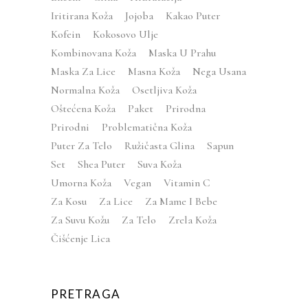
Iritirana Koža
Jojoba
Kakao Puter
Kofein
Kokosovo Ulje
Kombinovana Koža
Maska U Prahu
Maska Za Lice
Masna Koža
Nega Usana
Normalna Koža
Osetljiva Koža
Oštećena Koža
Paket
Prirodna
Prirodni
Problematična Koža
Puter Za Telo
Ružičasta Glina
Sapun
Set
Shea Puter
Suva Koža
Umorna Koža
Vegan
Vitamin C
Za Kosu
Za Lice
Za Mame I Bebe
Za Suvu Kožu
Za Telo
Zrela Koža
Čišćenje Lica
PRETRAGA