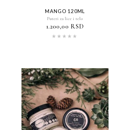
MANGO 120ML
Puteri za lice i telo
1.200,00
RSD
Ocenjeno
sa
5.00
od 5