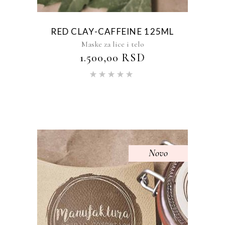
RED CLAY-CAFFEINE 125ML
Maske za lice i telo
1.500,00
RSD
Ocenjeno
sa
5.00
od 5
Novo