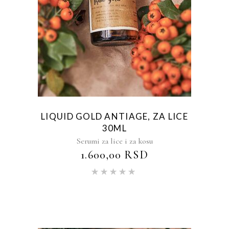
LIQUID GOLD ANTIAGE, ZA LICE
30ML
Serumi za lice i za kosu
1.600,00
RSD
Ocenjeno
sa
5.00
od 5