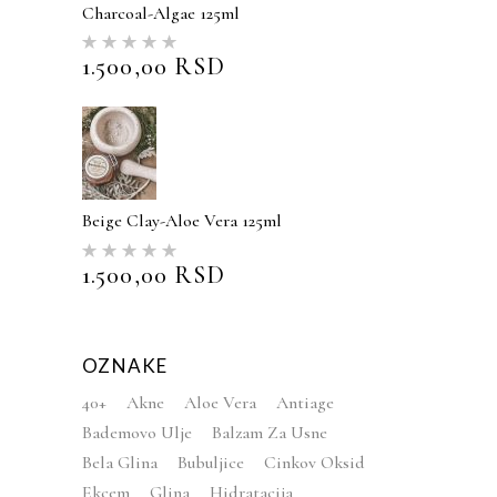
Charcoal-Algae 125ml
Ocenjeno
sa
5.00
1.500,00
RSD
od 5
Beige Clay-Aloe Vera 125ml
Ocenjeno
sa
5.00
1.500,00
RSD
od 5
OZNAKE
40+
Akne
Aloe Vera
Antiage
Bademovo Ulje
Balzam Za Usne
Bela Glina
Bubuljice
Cinkov Oksid
Ekcem
Glina
Hidratacija